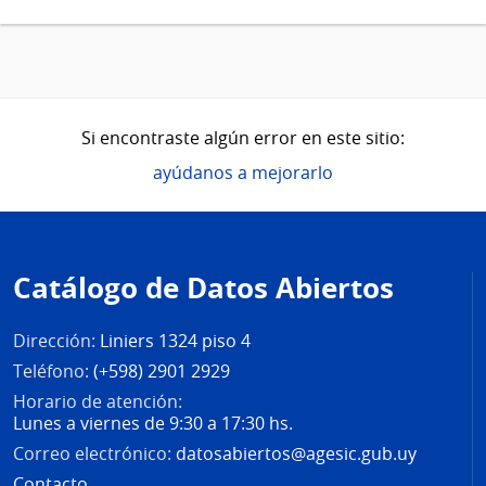
Si encontraste algún error en este sitio:
ayúdanos a mejorarlo
Pie
de
Catálogo de Datos Abiertos
página
Dirección:
Liniers 1324 piso 4
Teléfono:
(+598) 2901 2929
Horario de atención:
Lunes a viernes de 9:30 a 17:30 hs.
Correo electrónico:
datosabiertos@agesic.gub.uy
Contacto