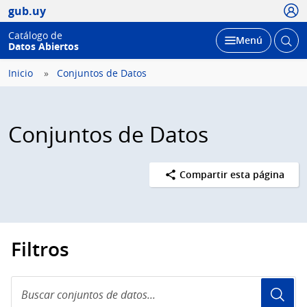
Usua
gub.uy
Catálogo de
Abrir
Desplegar
Menú
Datos Abiertos
busc
Inicio
Conjuntos de Datos
Conjuntos de Datos
Compartir esta página
Filtros
Buscar
conjuntos