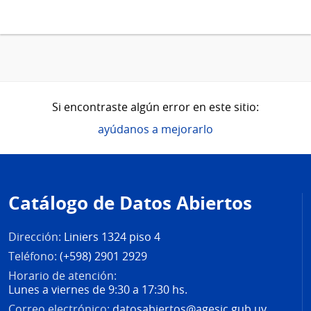
Si encontraste algún error en este sitio:
ayúdanos a mejorarlo
Pie
de
Catálogo de Datos Abiertos
página
Dirección:
Liniers 1324 piso 4
Teléfono:
(+598) 2901 2929
Horario de atención:
Lunes a viernes de 9:30 a 17:30 hs.
Correo electrónico:
datosabiertos@agesic.gub.uy