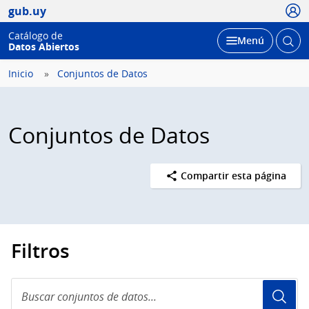
Usua
gub.uy
Catálogo de
Abrir
Desplegar
Menú
Datos Abiertos
busc
Inicio
Conjuntos de Datos
Conjuntos de Datos
Compartir esta página
Filtros
Buscar
conjuntos