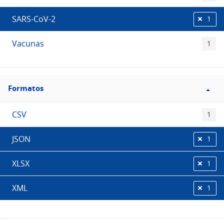
SARS-CoV-2
1
Vacunas
1
Filtro
Formatos
Formatos
CSV
1
JSON
1
XLSX
1
XML
1