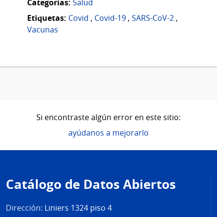
Categorias:
Salud
Etiquetas:
Covid
,
Covid-19
,
SARS-CoV-2
,
Vacunas
Si encontraste algún error en este sitio:
ayúdanos a mejorarlo
Pie
de
Catálogo de Datos Abiertos
página
Dirección:
Liniers 1324 piso 4