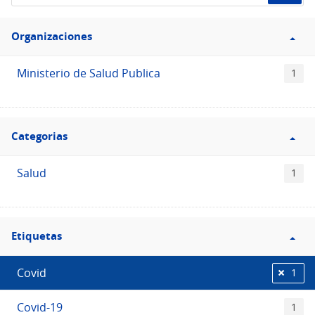
de
Filtro
datos...
Organizaciones
Organizaciones
Ministerio de Salud Publica
1
Filtro
Categorias
Categorias
Salud
1
Filtro
Etiquetas
Etiquetas
Covid
1
Covid-19
1