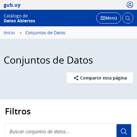
Usua
gub.uy
Catálogo de
Abrir
Desplegar
Menú
Datos Abiertos
busc
Inicio
Conjuntos de Datos
Conjuntos de Datos
Compartir esta página
Filtros
Buscar
conjuntos