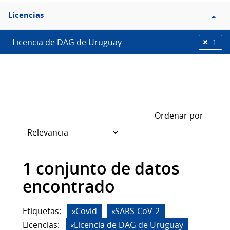
Filtro
Licencias
Licencias
Licencia de DAG de Uruguay
1
Ordenar por
1 conjunto de datos
encontrado
Etiquetas:
Covid
SARS-CoV-2
Licencias:
Licencia de DAG de Uruguay