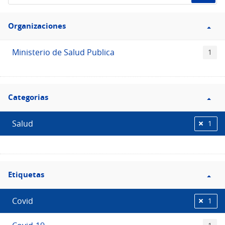
de
Filtro
datos...
Organizaciones
Organizaciones
Ministerio de Salud Publica
1
Filtro
Categorias
Categorias
Salud
1
Filtro
Etiquetas
Etiquetas
Covid
1