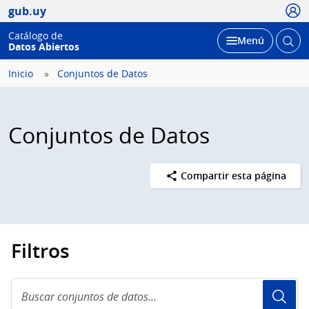
Usua
gub.uy
Catálogo de
Abrir
Desplegar
Menú
Datos Abiertos
busc
Inicio
Conjuntos de Datos
Conjuntos de Datos
Compartir esta página
Filtros
Buscar
conjuntos