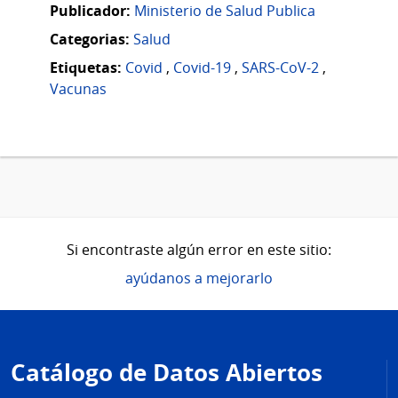
Publicador:
Ministerio de Salud Publica
Categorias:
Salud
Etiquetas:
Covid
,
Covid-19
,
SARS-CoV-2
,
Vacunas
Si encontraste algún error en este sitio:
ayúdanos a mejorarlo
Pie
de
Catálogo de Datos Abiertos
página