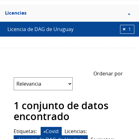
Filtro
Licencias
Licencias
Licencia de DAG de Uruguay
1
Ordenar por
1 conjunto de datos
encontrado
Etiquetas:
Covid
Licencias: