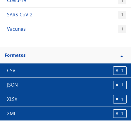
Covid-19
1
SARS-CoV-2
1
Vacunas
1
Filtro
Formatos
Formatos
CSV
1
JSON
1
XLSX
1
XML
1