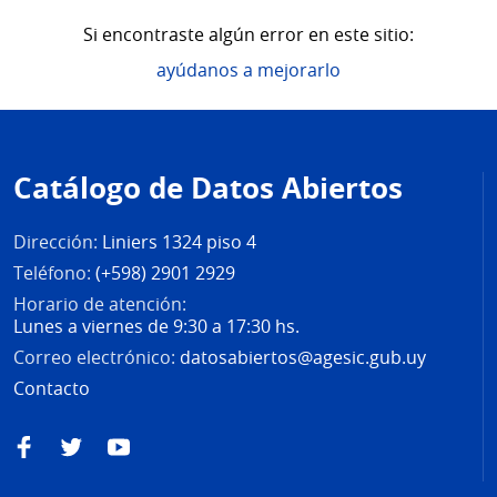
Si encontraste algún error en este sitio:
ayúdanos a mejorarlo
Pie
de
Catálogo de Datos Abiertos
página
Dirección:
Liniers 1324 piso 4
Teléfono:
(+598) 2901 2929
Horario de atención:
Lunes a viernes de 9:30 a 17:30 hs.
Correo electrónico:
datosabiertos@agesic.gub.uy
Contacto
Facebook
Twitter
YouTube