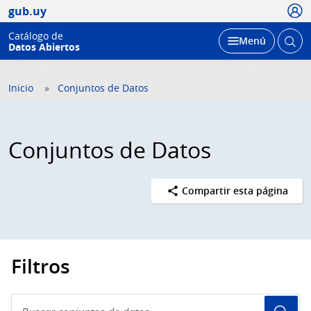
Usua
gub.uy
Catálogo de
Abrir
Desplegar
Menú
Datos Abiertos
busc
Inicio
Conjuntos de Datos
Conjuntos de Datos
Compartir esta página
Filtros
Buscar