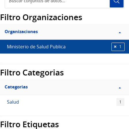
conjuntos
de
Filtro Organizaciones
datos...
Organizaciones
Ministerio de Salud Publica
1
Filtro Categorias
Categorias
Salud
1
Filtro Etiquetas