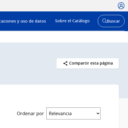
Usua
Menú
Sobre el Catálogo
caciones y uso de datos
Buscar
de
Abrir
buscador
navega
y
Compartir esta página
Ordenar por