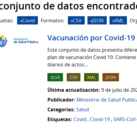
 conjunto de datos encontrad
uetas:
Covid
Formatos:
CSV
JSON
XML
Org
Vacunación por Covid-19
Este conjunto de datos presenta difere
plan de vacunación Covid 19. Contiene
diarios de actos...
XLSX
CSV
XML
JSON
Última actualización:
9 de julio de 2
Publicador:
Ministerio de Salud Public
Categorias:
Salud
Etiquetas:
Covid
,
Covid-19
,
SARS-CoV