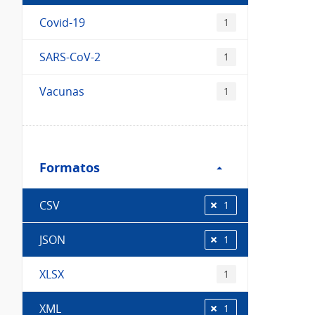
Covid-19
1
SARS-CoV-2
1
Vacunas
1
Filtro
Formatos
Formatos
CSV
1
JSON
1
XLSX
1
XML
1