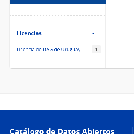
Filtro
Licencias
Licencias
Licencia de DAG de Uruguay
1
Pie
de
Catálogo de Datos Abiertos