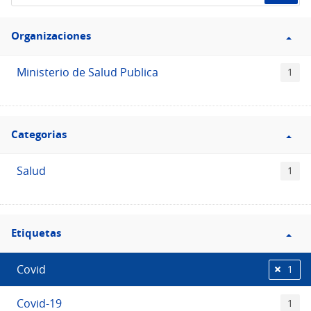
de
Filtro
datos...
Organizaciones
Organizaciones
Ministerio de Salud Publica
1
Filtro
Categorias
Categorias
Salud
1
Filtro
Etiquetas
Etiquetas
Covid
1
Covid-19
1