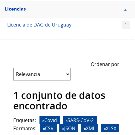
Filtro
Licencias
Licencias
Licencia de DAG de Uruguay
1
Ordenar por
1 conjunto de datos
encontrado
Etiquetas:
Covid
SARS-CoV-2
Formatos:
CSV
JSON
XML
XLSX