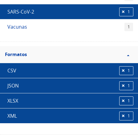
SARS-CoV-2
1
Vacunas
1
Filtro
Formatos
Formatos
CSV
1
JSON
1
XLSX
1
XML
1