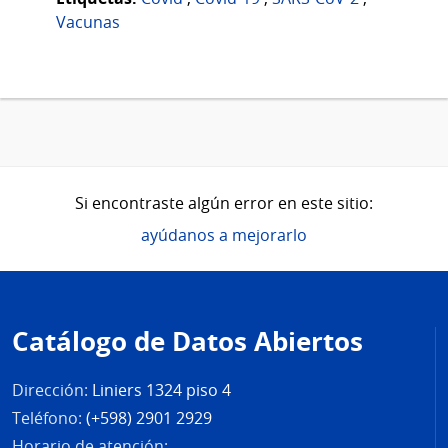
Vacunas
Si encontraste algún error en este sitio:
ayúdanos a mejorarlo
Pie
de
Catálogo de Datos Abiertos
página
Dirección:
Liniers 1324 piso 4
Teléfono:
(+598) 2901 2929
Horario de atención: