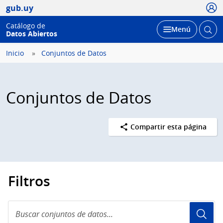
Usua
gub.uy
Catálogo de
Abrir
Desplegar
Menú
Datos Abiertos
busc
Inicio
Conjuntos de Datos
Conjuntos de Datos
Compartir esta página
Filtros
Buscar
conjuntos