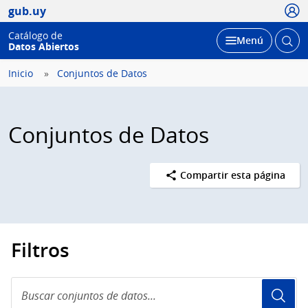
Usua
gub.uy
Catálogo de
Abrir
Desplegar
Menú
Datos Abiertos
busc
Inicio
Conjuntos de Datos
Conjuntos de Datos
Compartir esta página
Filtros
Buscar
conjuntos