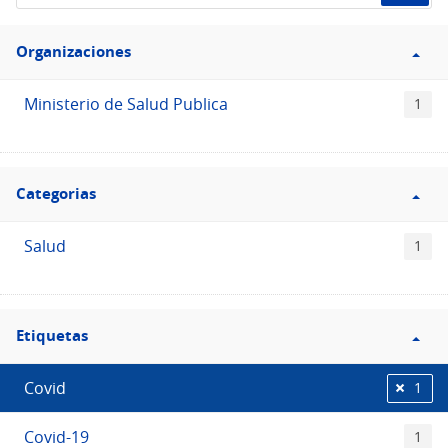
de
Filtro
datos...
Organizaciones
Organizaciones
Ministerio de Salud Publica
1
Filtro
Categorias
Categorias
Salud
1
Filtro
Etiquetas
Etiquetas
Covid
1
Covid-19
1