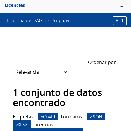
Filtro
Licencias
Licencias
Licencia de DAG de Uruguay
1
Ordenar por
1 conjunto de datos
encontrado
Etiquetas:
Covid
Formatos:
JSON
XLSX
Licencias: