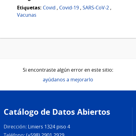
Etiquetas:
Covid
,
Covid-19
,
SARS-CoV-2
,
Vacunas
Si encontraste algún error en este sitio:
ayúdanos a mejorarlo
Pie
de
Catálogo de Datos Abiertos
página
Dirección:
Liniers 1324 piso 4
Teléfono:
(+598) 2901 2929