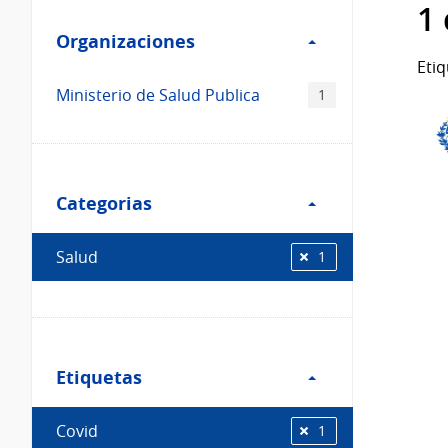
Filtro
datos...
1
Organizaciones
Organizaciones
Etiq
Ministerio de Salud Publica
1
Filtro
Categorias
Categorias
Salud
1
Filtro
Etiquetas
Etiquetas
Covid
1