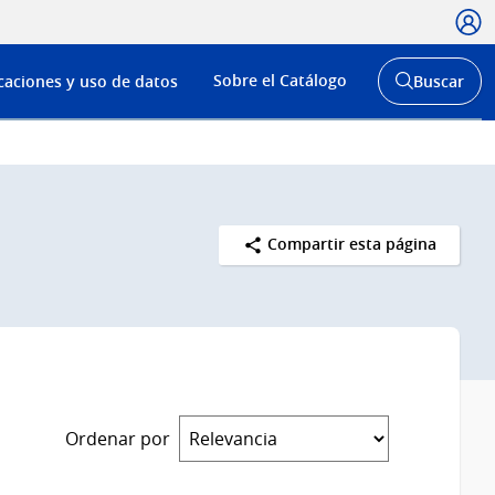
Usua
Menú
Sobre el Catálogo
caciones y uso de datos
Buscar
de
Abrir
buscador
navega
y
Compartir esta página
Ordenar por