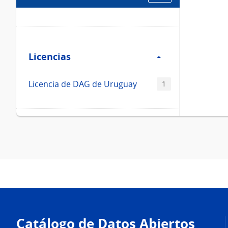
Filtro
Licencias
Licencias
Licencia de DAG de Uruguay
1
Pie
de
Catálogo de Datos Abiertos