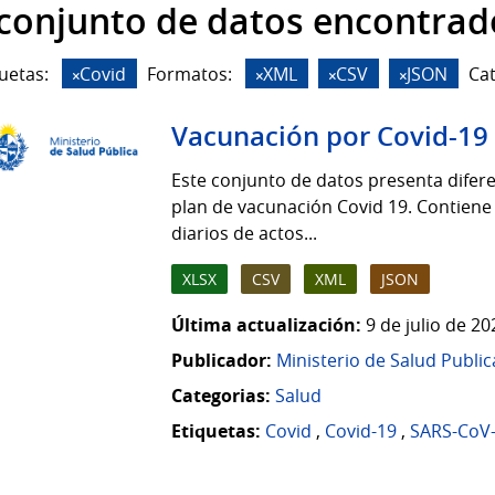
 conjunto de datos encontrad
uetas:
Covid
Formatos:
XML
CSV
JSON
Cat
Vacunación por Covid-19
Este conjunto de datos presenta difere
plan de vacunación Covid 19. Contiene
diarios de actos...
XLSX
CSV
XML
JSON
Última actualización:
9 de julio de 2
Publicador:
Ministerio de Salud Public
Categorias:
Salud
Etiquetas:
Covid
,
Covid-19
,
SARS-CoV