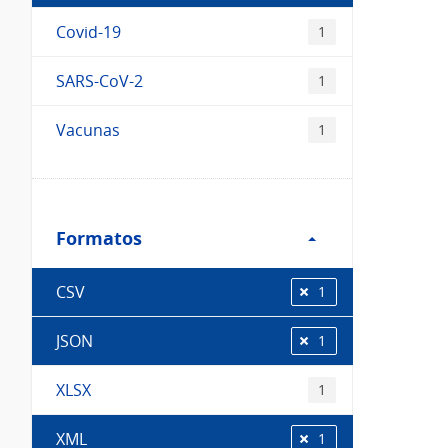
Covid-19
1
SARS-CoV-2
1
Vacunas
1
Filtro
Formatos
Formatos
CSV
1
JSON
1
XLSX
1
XML
1