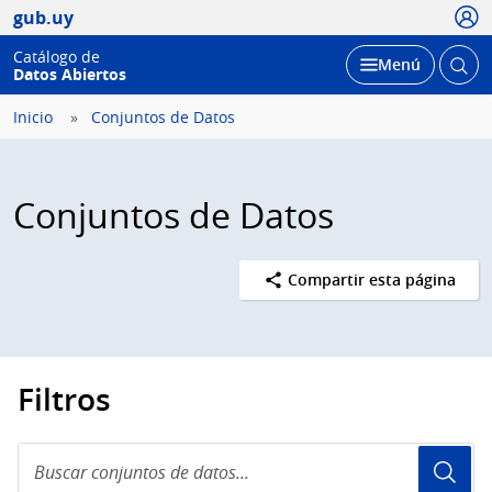
Usua
gub.uy
Catálogo de
Abrir
Desplegar
Menú
Datos Abiertos
busc
Inicio
Conjuntos de Datos
Conjuntos de Datos
Compartir esta página
Filtros
Buscar
conjuntos