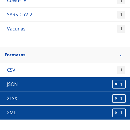
Covid-19
1
SARS-CoV-2
1
Vacunas
1
Filtro
Formatos
Formatos
CSV
1
JSON
1
XLSX
1
XML
1