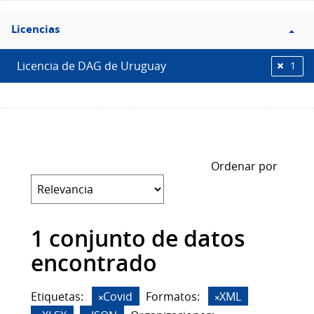
Filtro
Licencias
Licencias
Licencia de DAG de Uruguay
1
Ordenar por
1 conjunto de datos
encontrado
Etiquetas:
Covid
Formatos:
XML