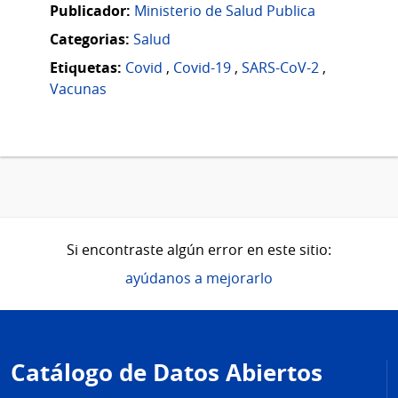
Publicador:
Ministerio de Salud Publica
Categorias:
Salud
Etiquetas:
Covid
,
Covid-19
,
SARS-CoV-2
,
Vacunas
Si encontraste algún error en este sitio:
ayúdanos a mejorarlo
Pie
de
Catálogo de Datos Abiertos
página