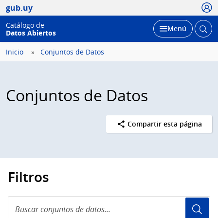
Usua
gub.uy
Catálogo de
Abrir
Desplegar
Menú
Datos Abiertos
busc
Inicio
Conjuntos de Datos
Conjuntos de Datos
Compartir esta página
Filtros
Buscar
conjuntos