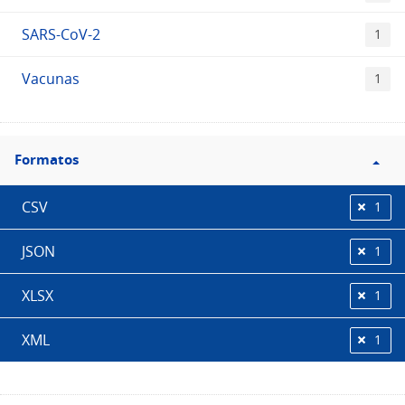
SARS-CoV-2
1
Vacunas
1
Filtro
Formatos
Formatos
CSV
1
JSON
1
XLSX
1
XML
1