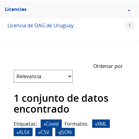
Filtro
Licencias
Licencias
Licencia de DAG de Uruguay
1
Ordenar por
1 conjunto de datos
encontrado
Etiquetas:
Covid
Formatos:
XML
XLSX
CSV
JSON