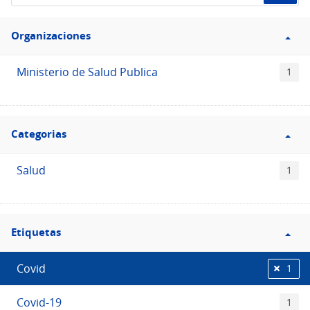
de
Filtro
datos...
Organizaciones
Organizaciones
Ministerio de Salud Publica
1
Filtro
Categorias
Categorias
Salud
1
Filtro
Etiquetas
Etiquetas
Covid
1
Covid-19
1