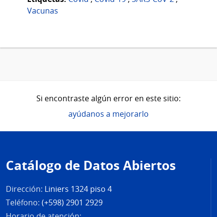
Vacunas
Si encontraste algún error en este sitio:
ayúdanos a mejorarlo
Pie
de
Catálogo de Datos Abiertos
página
Dirección:
Liniers 1324 piso 4
Teléfono:
(+598) 2901 2929
Horario de atención: