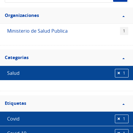
de
Filtro
datos...
Organizaciones
Organizaciones
Ministerio de Salud Publica
1
Filtro
Categorias
Categorias
Salud
1
Filtro
Etiquetas
Etiquetas
Covid
1