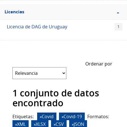
Filtro
Licencias
Licencias
Licencia de DAG de Uruguay
1
Ordenar por
1 conjunto de datos
encontrado
Etiquetas:
Covid
Covid-19
Formatos:
XML
XLSX
CSV
JSON