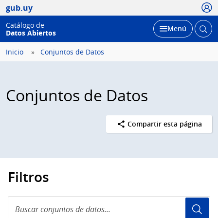
Usua
gub.uy
Catálogo de
Abrir
Desplegar
Menú
Datos Abiertos
busc
Inicio
Conjuntos de Datos
Conjuntos de Datos
Compartir esta página
Filtros
Buscar
conjuntos