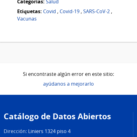
Categorias:
Salud
Etiquetas:
Covid
,
Covid-19
,
SARS-CoV-2
,
Vacunas
Si encontraste algún error en este sitio:
ayúdanos a mejorarlo
Pie
de
Catálogo de Datos Abiertos
página
Dirección:
Liniers 1324 piso 4