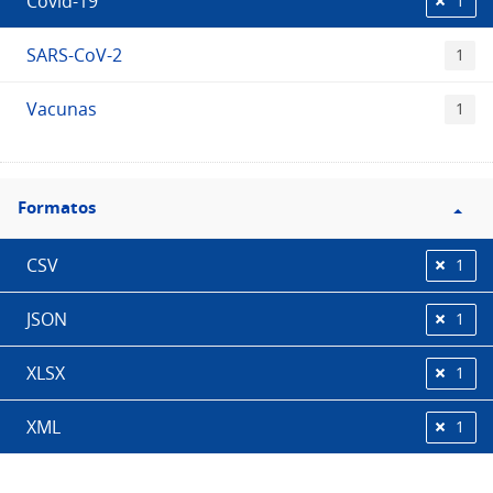
Covid-19
1
SARS-CoV-2
1
Vacunas
1
Filtro
Formatos
Formatos
CSV
1
JSON
1
XLSX
1
XML
1