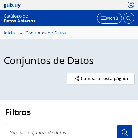
Usua
gub.uy
Catálogo de
Abrir
Desplegar
Menú
Datos Abiertos
busc
Inicio
Conjuntos de Datos
Conjuntos de Datos
Compartir esta página
Filtros
Buscar
conjuntos