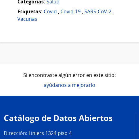
Categorias:
Salud
Etiquetas:
Covid
,
Covid-19
,
SARS-CoV-2
,
Vacunas
Si encontraste algún error en este sitio:
ayúdanos a mejorarlo
Pie
de
Catálogo de Datos Abiertos
página
Dirección:
Liniers 1324 piso 4