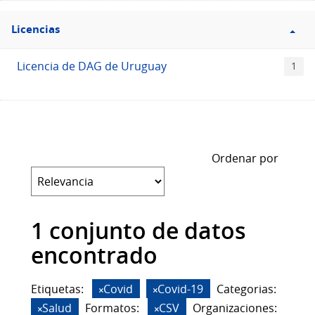
Filtro
Licencias
Licencias
Licencia de DAG de Uruguay
1
Ordenar por
1 conjunto de datos
encontrado
Etiquetas:
Covid
Covid-19
Categorias:
Salud
Formatos:
CSV
Organizaciones: