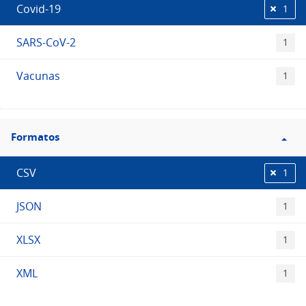
Covid-19
1
SARS-CoV-2
1
Vacunas
1
Filtro
Formatos
Formatos
CSV
1
JSON
1
XLSX
1
XML
1