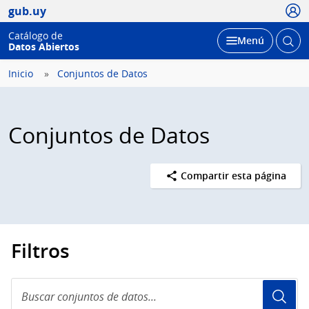
Usua
gub.uy
Catálogo de
Abrir
Desplegar
Menú
Datos Abiertos
busc
Inicio
Conjuntos de Datos
Conjuntos de Datos
Compartir esta página
Filtros
Buscar
conjuntos