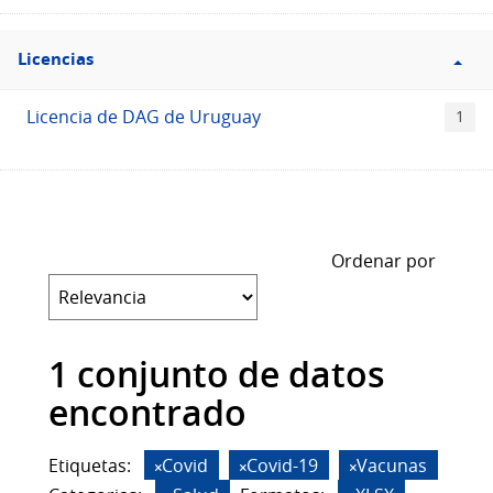
Filtro
Licencias
Licencias
Licencia de DAG de Uruguay
1
Ordenar por
1 conjunto de datos
encontrado
Etiquetas:
Covid
Covid-19
Vacunas