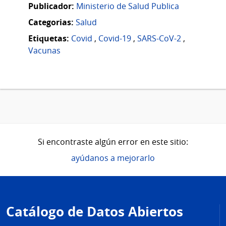
Publicador:
Ministerio de Salud Publica
Categorias:
Salud
Etiquetas:
Covid
,
Covid-19
,
SARS-CoV-2
,
Vacunas
Si encontraste algún error en este sitio:
ayúdanos a mejorarlo
Pie
de
Catálogo de Datos Abiertos
página