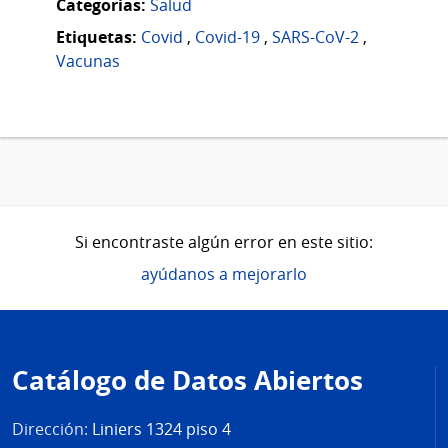
Categorias:
Salud
Etiquetas:
Covid
,
Covid-19
,
SARS-CoV-2
,
Vacunas
Si encontraste algún error en este sitio:
ayúdanos a mejorarlo
Pie
de
Catálogo de Datos Abiertos
página
Dirección:
Liniers 1324 piso 4