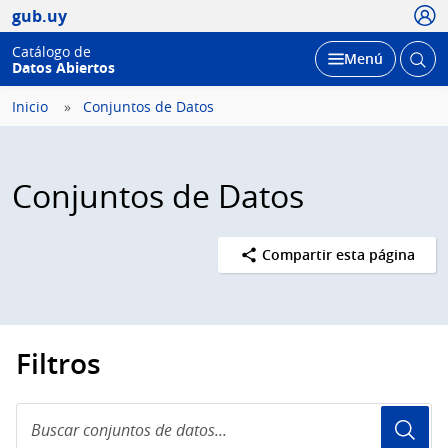
Usua
gub.uy
Catálogo de
Abrir
Desplegar
Menú
Datos Abiertos
busc
Inicio
Conjuntos de Datos
Conjuntos de Datos
Compartir esta página
Filtros
Buscar
conjuntos