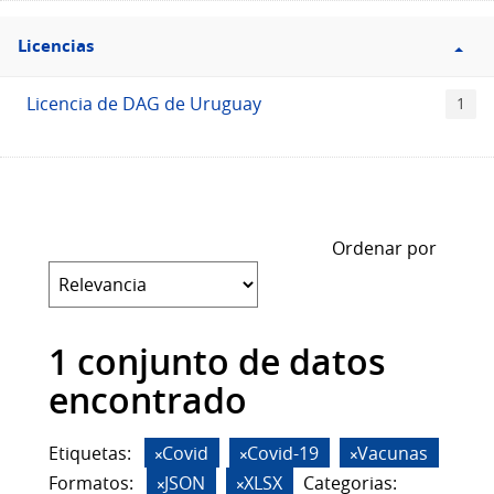
Filtro
Licencias
Licencias
Licencia de DAG de Uruguay
1
Ordenar por
1 conjunto de datos
encontrado
Etiquetas:
Covid
Covid-19
Vacunas
Formatos:
JSON
XLSX
Categorias: