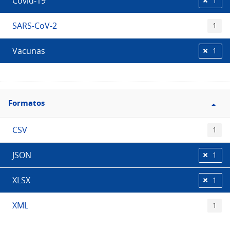
Covid-19
1
SARS-CoV-2
1
Vacunas
1
Filtro
Formatos
Formatos
CSV
1
JSON
1
XLSX
1
XML
1