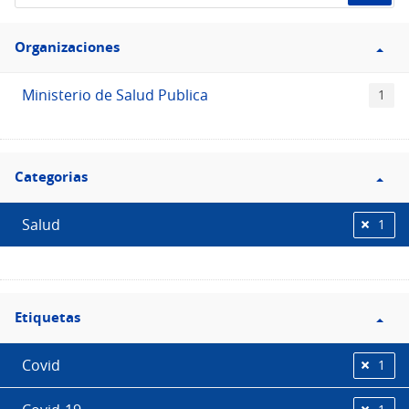
de
Filtro
datos...
Organizaciones
Organizaciones
Ministerio de Salud Publica
1
Filtro
Categorias
Categorias
Salud
1
Filtro
Etiquetas
Etiquetas
Covid
1