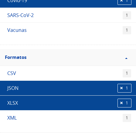
Covid-19
1
SARS-CoV-2
1
Vacunas
1
Filtro
Formatos
Formatos
CSV
1
JSON
1
XLSX
1
XML
1