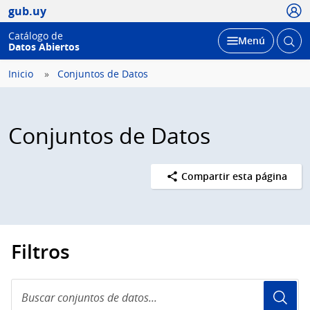
Usua
gub.uy
Catálogo de
Abrir
Desplegar
Menú
Datos Abiertos
busc
Inicio
Conjuntos de Datos
Conjuntos de Datos
Compartir esta página
Filtros
Buscar
conjuntos