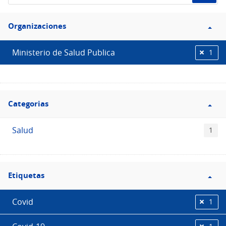
de
Filtro
datos...
Organizaciones
Organizaciones
Ministerio de Salud Publica
1
Filtro
Categorias
Categorias
Salud
1
Filtro
Etiquetas
Etiquetas
Covid
1