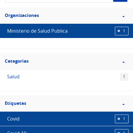
de
Filtro
datos...
Organizaciones
Organizaciones
Ministerio de Salud Publica
1
Filtro
Categorias
Categorias
Salud
1
Filtro
Etiquetas
Etiquetas
Covid
1