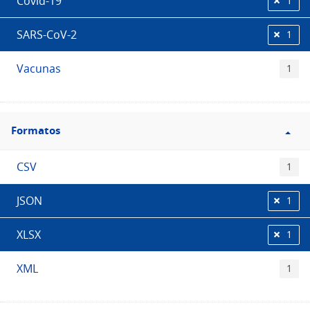
Covid-19
1
SARS-CoV-2
1
Vacunas
1
Filtro
Formatos
Formatos
CSV
1
JSON
1
XLSX
1
XML
1