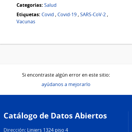
Categorias:
Salud
Etiquetas:
Covid
,
Covid-19
,
SARS-CoV-2
,
Vacunas
Si encontraste algún error en este sitio:
ayúdanos a mejorarlo
Pie
de
Catálogo de Datos Abiertos
página
Dirección:
Liniers 1324 piso 4