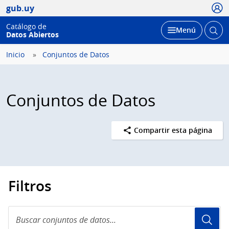
Usua
gub.uy
Catálogo de
Abrir
Desplegar
Menú
Datos Abiertos
busc
Inicio
Conjuntos de Datos
Conjuntos de Datos
Compartir esta página
Filtros
Buscar
conjuntos