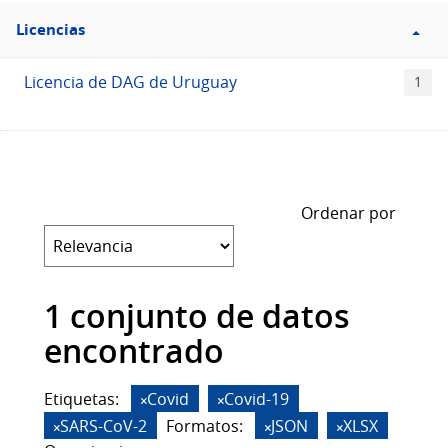
Filtro
Licencias
Licencias
Licencia de DAG de Uruguay
1
Ordenar por
1 conjunto de datos
encontrado
Etiquetas:
Covid
Covid-19
SARS-CoV-2
Formatos:
JSON
XLSX