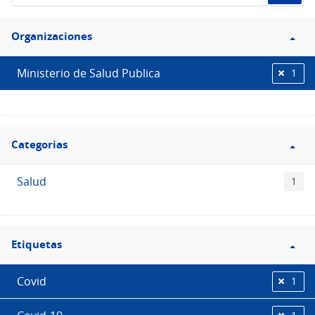
de
Filtro
datos...
Organizaciones
Organizaciones
Ministerio de Salud Publica
1
Filtro
Categorias
Categorias
Salud
1
Filtro
Etiquetas
Etiquetas
Covid
1