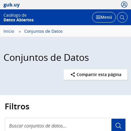
Usua
gub.uy
Catálogo de
Abrir
Desplegar
Menú
Datos Abiertos
busc
Inicio
Conjuntos de Datos
Conjuntos de Datos
Compartir esta página
Filtros
Buscar
conjuntos