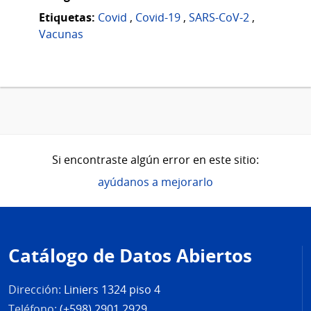
Etiquetas:
Covid
,
Covid-19
,
SARS-CoV-2
,
Vacunas
Si encontraste algún error en este sitio:
ayúdanos a mejorarlo
Pie
de
Catálogo de Datos Abiertos
página
Dirección:
Liniers 1324 piso 4
Teléfono:
(+598) 2901 2929