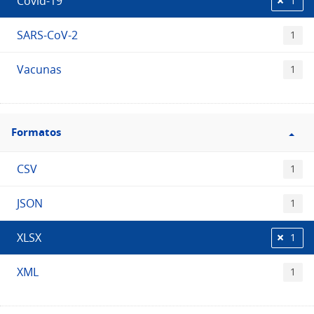
Covid-19
1
SARS-CoV-2
1
Vacunas
1
Filtro
Formatos
Formatos
CSV
1
JSON
1
XLSX
1
XML
1