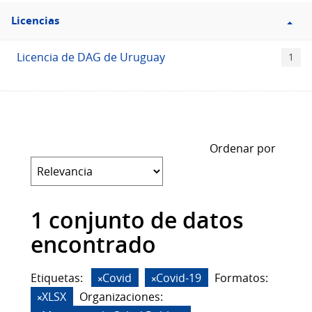
Filtro
Licencias
Licencias
Licencia de DAG de Uruguay
1
Ordenar por
1 conjunto de datos
encontrado
Etiquetas:
Covid
Covid-19
Formatos:
XLSX
Organizaciones: