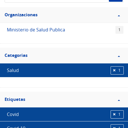
de
Filtro
datos...
Organizaciones
Organizaciones
Ministerio de Salud Publica
1
Filtro
Categorias
Categorias
Salud
1
Filtro
Etiquetas
Etiquetas
Covid
1