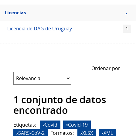
Filtro
Licencias
Licencias
Licencia de DAG de Uruguay
1
Ordenar por
1 conjunto de datos
encontrado
Etiquetas:
Covid
Covid-19
SARS-CoV-2
Formatos:
XLSX
XML