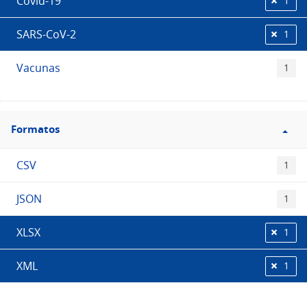
Covid-19
1
SARS-CoV-2
1
Vacunas
1
Filtro
Formatos
Formatos
CSV
1
JSON
1
XLSX
1
XML
1