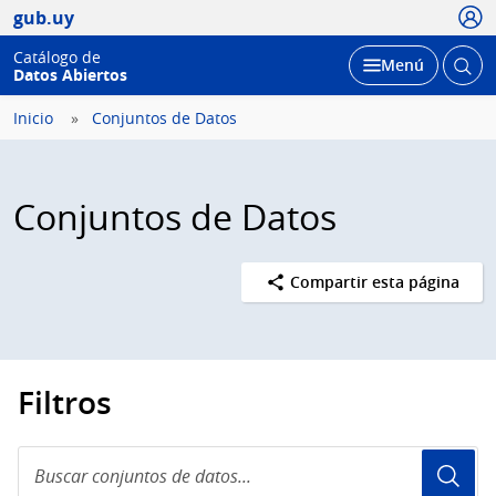
Usua
gub.uy
Catálogo de
Abrir
Desplegar
Menú
Datos Abiertos
busc
Inicio
Conjuntos de Datos
Conjuntos de Datos
Compartir esta página
Filtros
Buscar
conjuntos