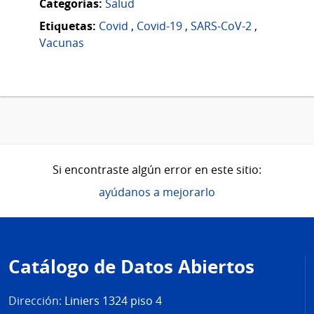
Categorias:
Salud
Etiquetas:
Covid
,
Covid-19
,
SARS-CoV-2
,
Vacunas
Si encontraste algún error en este sitio:
ayúdanos a mejorarlo
Pie
de
Catálogo de Datos Abiertos
página
Dirección:
Liniers 1324 piso 4