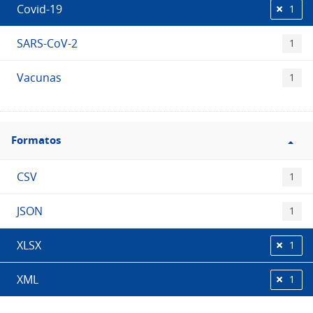
Covid-19
1
SARS-CoV-2
1
Vacunas
1
Filtro
Formatos
Formatos
CSV
1
JSON
1
XLSX
1
XML
1