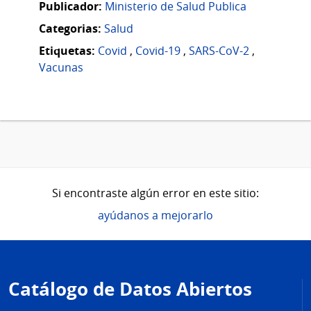
Publicador:
Ministerio de Salud Publica
Categorias:
Salud
Etiquetas:
Covid
,
Covid-19
,
SARS-CoV-2
,
Vacunas
Si encontraste algún error en este sitio:
ayúdanos a mejorarlo
Pie
de
Catálogo de Datos Abiertos
página