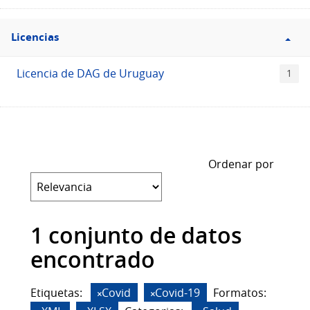
Filtro
Licencias
Licencias
Licencia de DAG de Uruguay
1
Ordenar por
1 conjunto de datos
encontrado
Etiquetas:
Covid
Covid-19
Formatos: