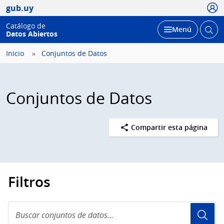
Usua
gub.uy
Catálogo de
Abrir
Desplegar
Menú
Datos Abiertos
busc
Inicio
Conjuntos de Datos
Conjuntos de Datos
Compartir esta página
Filtros
Buscar
conjuntos