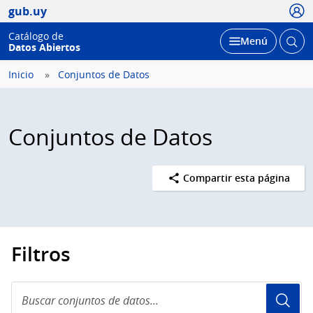
Usua
gub.uy
Catálogo de
Abrir
Desplegar
Menú
Datos Abiertos
busc
Inicio
Conjuntos de Datos
Conjuntos de Datos
Compartir esta página
Filtros
Buscar
conjuntos