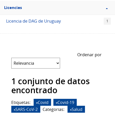
Filtro
Licencias
Licencias
Licencia de DAG de Uruguay
1
Ordenar por
1 conjunto de datos
encontrado
Etiquetas:
Covid
Covid-19
SARS-CoV-2
Categorias:
Salud