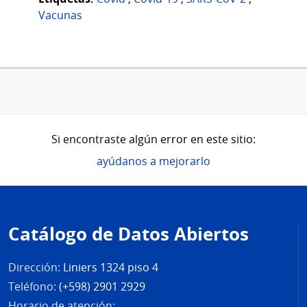
Vacunas
Si encontraste algún error en este sitio:
ayúdanos a mejorarlo
Pie
de
Catálogo de Datos Abiertos
página
Dirección:
Liniers 1324 piso 4
Teléfono:
(+598) 2901 2929
Horario de atención: