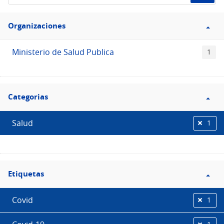
de
Filtro
datos...
Organizaciones
Organizaciones
Ministerio de Salud Publica
1
Filtro
Categorias
Categorias
Salud
1
Filtro
Etiquetas
Etiquetas
Covid
1