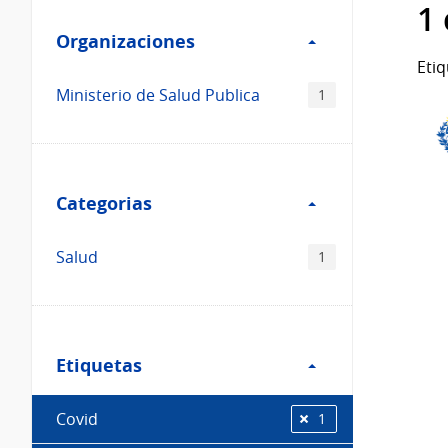
Filtro
datos...
1
Organizaciones
Organizaciones
Etiq
Ministerio de Salud Publica
1
Filtro
Categorias
Categorias
Salud
1
Filtro
Etiquetas
Etiquetas
Covid
1