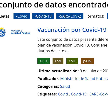
 conjunto de datos encontrad
uetas:
Covid
Covid-19
SARS-CoV-2
Formatos:
Vacunación por Covid-19
Este conjunto de datos presenta difere
plan de vacunación Covid 19. Contiene
diarios de actos...
XLSX
CSV
XML
JSON
Última actualización:
9 de julio de 2
Publicador:
Ministerio de Salud Public
Categorias:
Salud
Etiquetas:
Covid
,
Covid-19
,
SARS-CoV