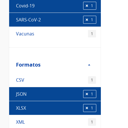
Covid-19
1
SARS-CoV-2
1
Vacunas
1
Filtro
Formatos
Formatos
CSV
1
JSON
1
XLSX
1
XML
1