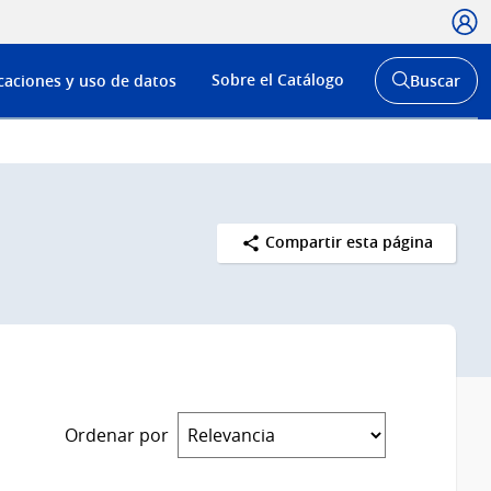
Usua
Menú
Sobre el Catálogo
caciones y uso de datos
Buscar
de
Abrir
buscador
navega
y
Compartir esta página
Ordenar por