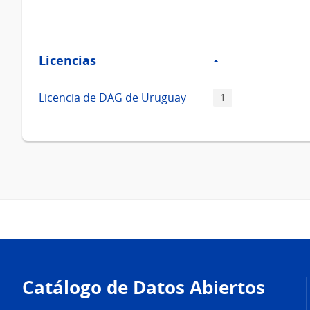
Filtro
Licencias
Licencias
Licencia de DAG de Uruguay
1
Pie
de
Catálogo de Datos Abiertos
página