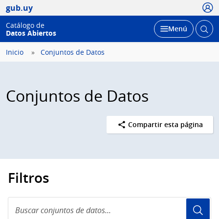
Usua
gub.uy
Catálogo de
Abrir
Desplegar
Menú
Datos Abiertos
busc
Inicio
Conjuntos de Datos
Conjuntos de Datos
Compartir esta página
Filtros
Buscar
conjuntos