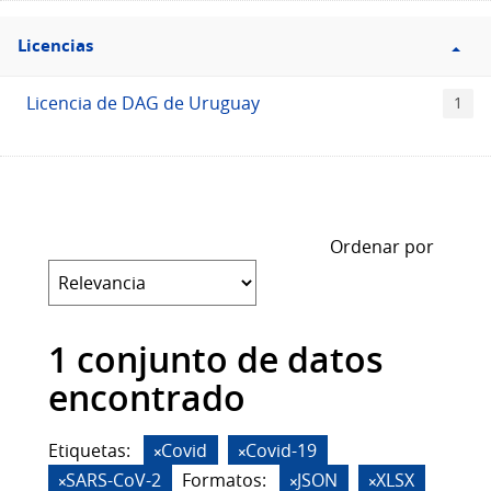
Filtro
Licencias
Licencias
Licencia de DAG de Uruguay
1
Ordenar por
1 conjunto de datos
encontrado
Etiquetas:
Covid
Covid-19
SARS-CoV-2
Formatos:
JSON
XLSX