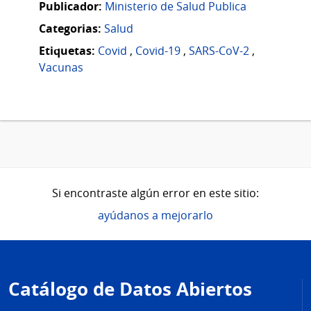
Publicador:
Ministerio de Salud Publica
Categorias:
Salud
Etiquetas:
Covid
,
Covid-19
,
SARS-CoV-2
,
Vacunas
Si encontraste algún error en este sitio:
ayúdanos a mejorarlo
Pie
de
Catálogo de Datos Abiertos
página