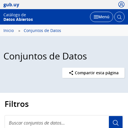
Usua
gub.uy
Catálogo de
Abrir
Desplegar
Menú
Datos Abiertos
busc
Inicio
Conjuntos de Datos
Conjuntos de Datos
Compartir esta página
Filtros
Buscar
conjuntos