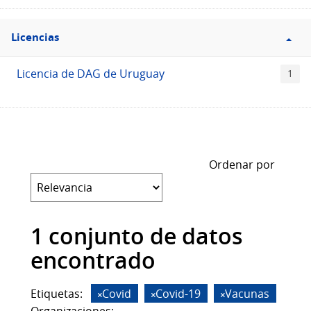
Filtro
Licencias
Licencias
Licencia de DAG de Uruguay
1
Ordenar por
1 conjunto de datos
encontrado
Etiquetas:
Covid
Covid-19
Vacunas