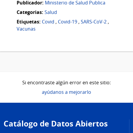
Publicador:
Ministerio de Salud Publica
Categorias:
Salud
Etiquetas:
Covid
,
Covid-19
,
SARS-CoV-2
,
Vacunas
Si encontraste algún error en este sitio:
ayúdanos a mejorarlo
Pie
de
Catálogo de Datos Abiertos
página