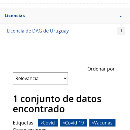
Filtro
Licencias
Licencias
Licencia de DAG de Uruguay
1
Ordenar por
1 conjunto de datos
encontrado
Etiquetas:
Covid
Covid-19
Vacunas