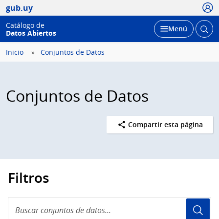
Usua
gub.uy
Catálogo de
Abrir
Desplegar
Menú
Datos Abiertos
busc
Inicio
Conjuntos de Datos
Conjuntos de Datos
Compartir esta página
Filtros
Buscar
conjuntos