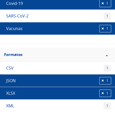
Covid-19
1
SARS-CoV-2
1
Vacunas
1
Filtro
Formatos
Formatos
CSV
1
JSON
1
XLSX
1
XML
1