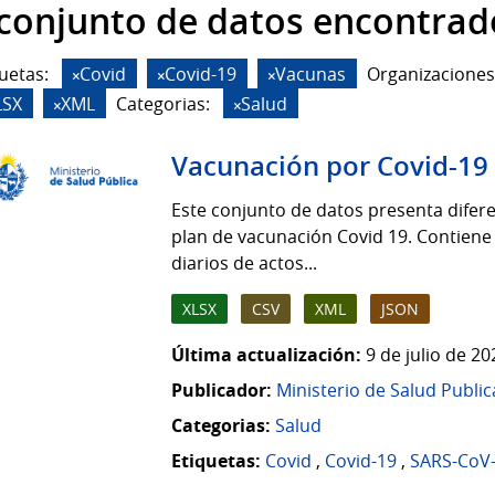
 conjunto de datos encontrad
uetas:
Covid
Covid-19
Vacunas
Organizaciones
LSX
XML
Categorias:
Salud
Vacunación por Covid-19
Este conjunto de datos presenta difere
plan de vacunación Covid 19. Contiene
diarios de actos...
XLSX
CSV
XML
JSON
Última actualización:
9 de julio de 2
Publicador:
Ministerio de Salud Public
Categorias:
Salud
Etiquetas:
Covid
,
Covid-19
,
SARS-CoV