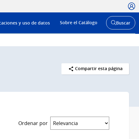
Usua
Menú
Sobre el Catálogo
caciones y uso de datos
Buscar
de
Abrir
buscador
navega
y
Compartir esta página
Ordenar por