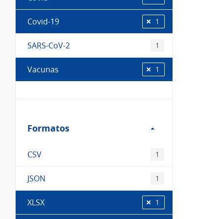
Covid-19
1
SARS-CoV-2
1
Vacunas
1
Filtro
Formatos
Formatos
CSV
1
JSON
1
XLSX
1