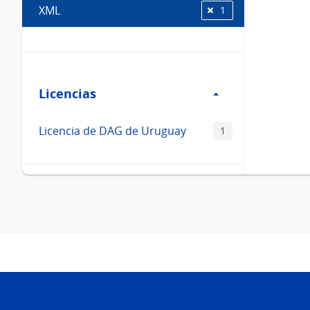
XML
1
Filtro
Licencias
Licencias
Licencia de DAG de Uruguay
1
Pie
de