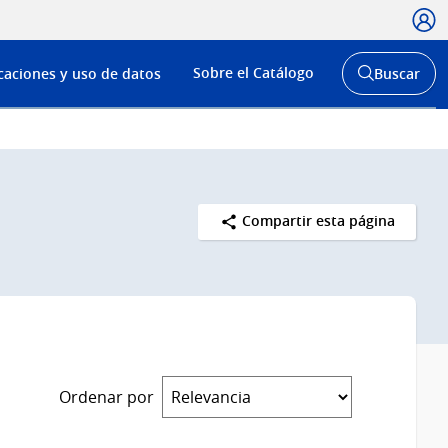
Usua
Menú
Sobre el Catálogo
caciones y uso de datos
Buscar
de
Abrir
buscador
navega
y
Compartir esta página
Ordenar por