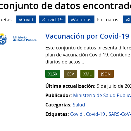
 conjunto de datos encontrad
uetas:
Covid
Covid-19
Vacunas
Formatos:
X
Vacunación por Covid-19
Este conjunto de datos presenta difere
plan de vacunación Covid 19. Contiene
diarios de actos...
XLSX
CSV
XML
JSON
Última actualización:
9 de julio de 2
Publicador:
Ministerio de Salud Public
Categorias:
Salud
Etiquetas:
Covid
,
Covid-19
,
SARS-CoV