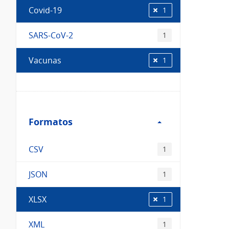
Covid-19
1
SARS-CoV-2
1
Vacunas
1
Filtro
Formatos
Formatos
CSV
1
JSON
1
XLSX
1
XML
1