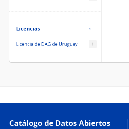
Filtro
Licencias
Licencias
Licencia de DAG de Uruguay
1
Pie
de
Catálogo de Datos Abiertos
página