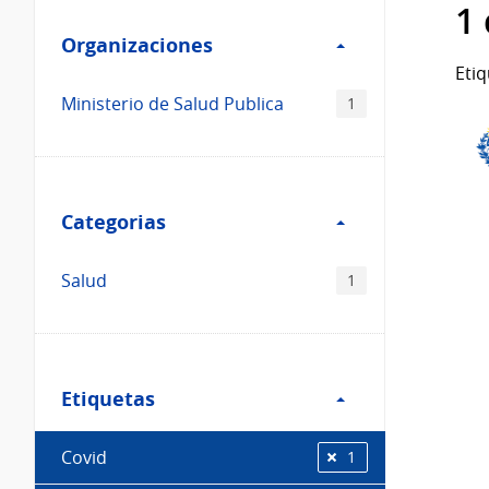
Filtro
datos...
1
Organizaciones
Organizaciones
Etiq
Ministerio de Salud Publica
1
Filtro
Categorias
Categorias
Salud
1
Filtro
Etiquetas
Etiquetas
Covid
1