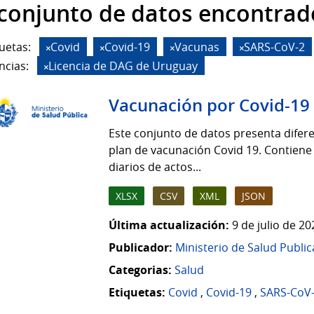
 conjunto de datos encontrad
uetas:
Covid
Covid-19
Vacunas
SARS-CoV-2
ncias:
Licencia de DAG de Uruguay
Vacunación por Covid-19
Este conjunto de datos presenta difere
plan de vacunación Covid 19. Contiene
diarios de actos...
XLSX
CSV
XML
JSON
Última actualización:
9 de julio de 2
Publicador:
Ministerio de Salud Public
Categorias:
Salud
Etiquetas:
Covid
,
Covid-19
,
SARS-CoV