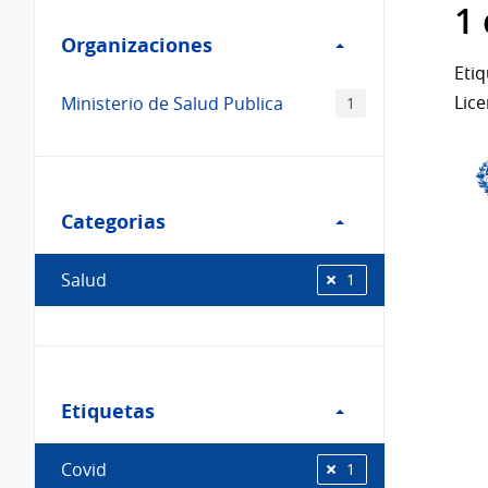
Filtro
datos...
1
Organizaciones
Organizaciones
Etiq
Lice
Ministerio de Salud Publica
1
Filtro
Categorias
Categorias
Salud
1
Filtro
Etiquetas
Etiquetas
Covid
1