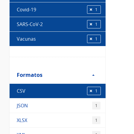
Covid-19
1
SARS-CoV-2
1
Vacunas
1
Filtro
Formatos
Formatos
CSV
1
JSON
1
XLSX
1