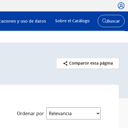
Usua
Menú
Sobre el Catálogo
caciones y uso de datos
Buscar
de
Abrir
buscador
navega
y
Compartir esta página
Ordenar por