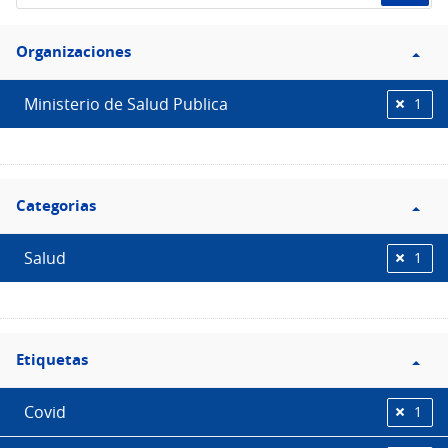
de
Filtro
datos...
Organizaciones
Organizaciones
Ministerio de Salud Publica
1
Filtro
Categorias
Categorias
Salud
1
Filtro
Etiquetas
Etiquetas
Covid
1