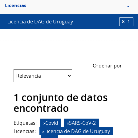
Filtro
Licencias
Licencias
Licencia de DAG de Uruguay
1
Ordenar por
1 conjunto de datos
encontrado
Etiquetas:
Covid
SARS-CoV-2
Licencias:
Licencia de DAG de Uruguay