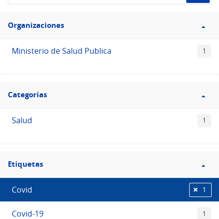
de
Filtro
datos...
Organizaciones
Organizaciones
Ministerio de Salud Publica
1
Filtro
Categorias
Categorias
Salud
1
Filtro
Etiquetas
Etiquetas
Covid
1
Covid-19
1