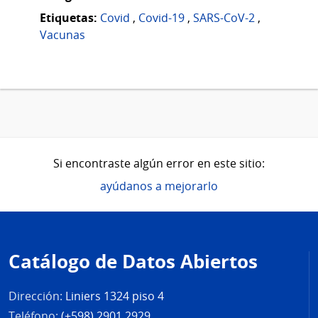
Etiquetas:
Covid
,
Covid-19
,
SARS-CoV-2
,
Vacunas
Si encontraste algún error en este sitio:
ayúdanos a mejorarlo
Pie
de
Catálogo de Datos Abiertos
página
Dirección:
Liniers 1324 piso 4
Teléfono:
(+598) 2901 2929