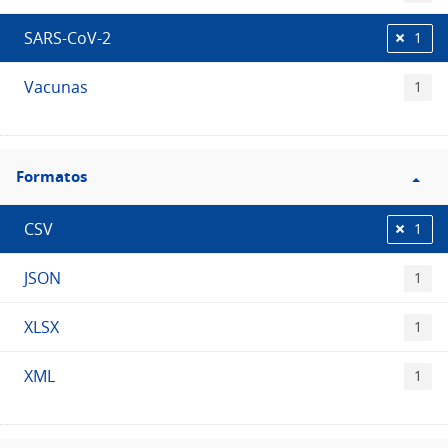
SARS-CoV-2
1
Vacunas
1
Filtro
Formatos
Formatos
CSV
1
JSON
1
XLSX
1
XML
1