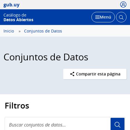
Usua
gub.uy
Catálogo de
Abrir
Desplegar
Menú
Datos Abiertos
busc
Inicio
Conjuntos de Datos
Conjuntos de Datos
Compartir esta página
Filtros
Buscar
conjuntos