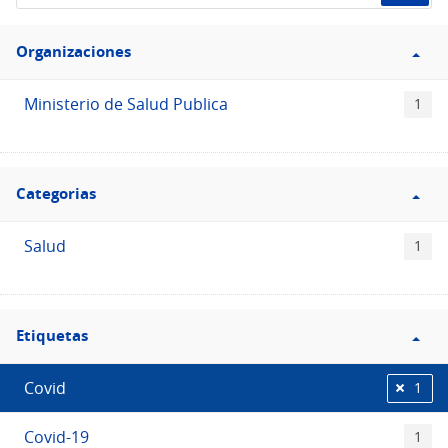
de
Filtro
datos...
Organizaciones
Organizaciones
Ministerio de Salud Publica
1
Filtro
Categorias
Categorias
Salud
1
Filtro
Etiquetas
Etiquetas
Covid
1
Covid-19
1