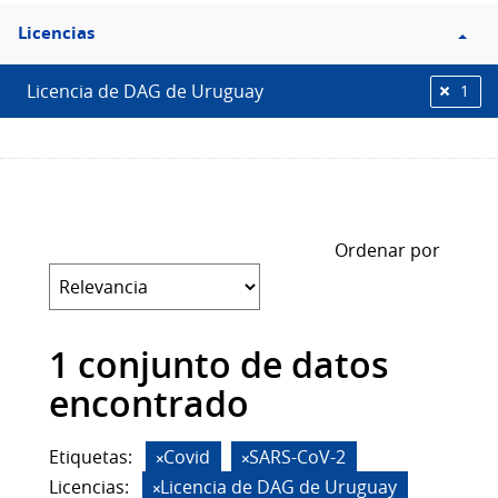
Filtro
Licencias
Licencias
Licencia de DAG de Uruguay
1
Ordenar por
1 conjunto de datos
encontrado
Etiquetas:
Covid
SARS-CoV-2
Licencias:
Licencia de DAG de Uruguay