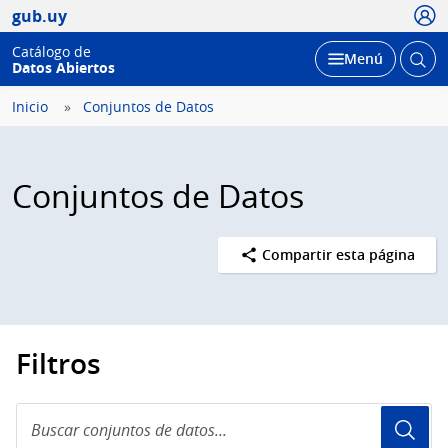
Usua
gub.uy
Catálogo de
Abrir
Desplegar
Menú
Datos Abiertos
busc
Inicio
Conjuntos de Datos
Conjuntos de Datos
Compartir esta página
Filtros
Buscar
conjuntos