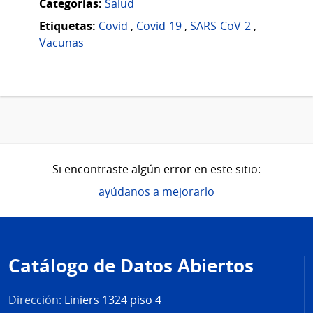
Categorias:
Salud
Etiquetas:
Covid
,
Covid-19
,
SARS-CoV-2
,
Vacunas
Si encontraste algún error en este sitio:
ayúdanos a mejorarlo
Pie
de
Catálogo de Datos Abiertos
página
Dirección:
Liniers 1324 piso 4