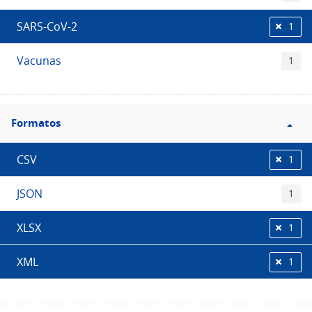
SARS-CoV-2
1
Vacunas
1
Filtro
Formatos
Formatos
CSV
1
JSON
1
XLSX
1
XML
1