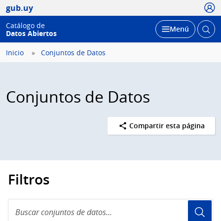
Usua
gub.uy
Catálogo de
Abrir
Desplegar
Menú
Datos Abiertos
busc
Inicio
Conjuntos de Datos
Conjuntos de Datos
Compartir esta página
Filtros
Buscar
conjuntos