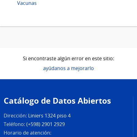
Vacunas
Si encontraste algún error en este sitio:
ayúdanos a mejorarlo
Pie
de
Catálogo de Datos Abiertos
página
Dirección:
Liniers 1324 piso 4
Teléfono:
(+598) 2901 2929
Horario de atención: