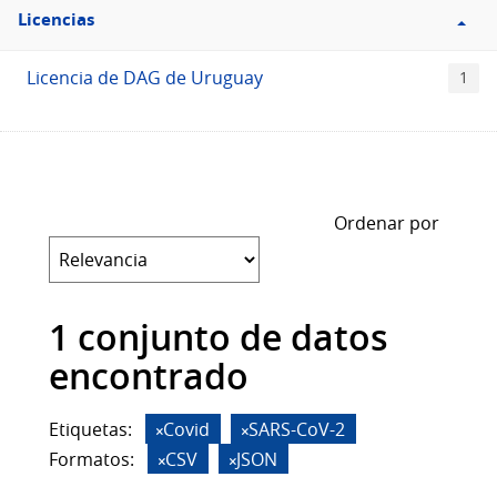
Filtro
Licencias
Licencias
Licencia de DAG de Uruguay
1
Ordenar por
1 conjunto de datos
encontrado
Etiquetas:
Covid
SARS-CoV-2
Formatos:
CSV
JSON