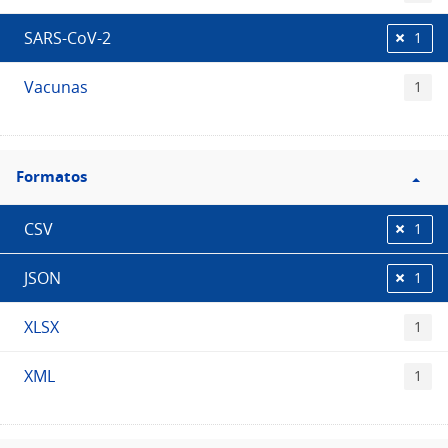
SARS-CoV-2
1
Vacunas
1
Filtro
Formatos
Formatos
CSV
1
JSON
1
XLSX
1
XML
1