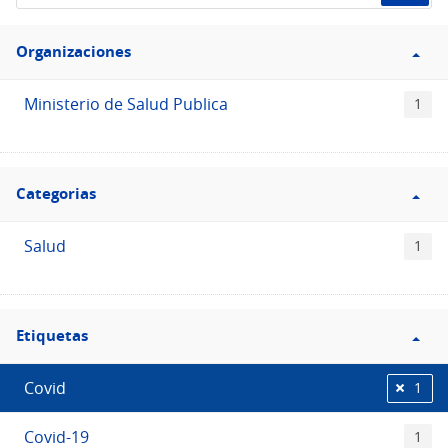
de
Filtro
datos...
Organizaciones
Organizaciones
Ministerio de Salud Publica
1
Filtro
Categorias
Categorias
Salud
1
Filtro
Etiquetas
Etiquetas
Covid
1
Covid-19
1