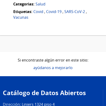
Categorias:
Salud
Etiquetas:
Covid
,
Covid-19
,
SARS-CoV-2
,
Vacunas
Si encontraste algún error en este sitio:
ayúdanos a mejorarlo
Pie
de
Catálogo de Datos Abiertos
página
Dirección:
Liniers 1324 piso 4