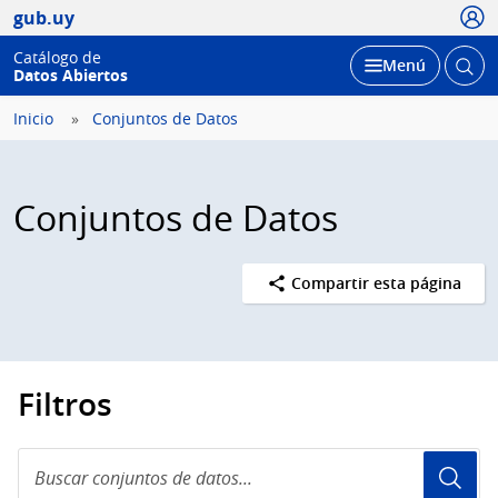
Usua
gub.uy
Catálogo de
Abrir
Desplegar
Menú
Datos Abiertos
busc
Inicio
Conjuntos de Datos
Conjuntos de Datos
Compartir esta página
Filtros
Buscar
conjuntos