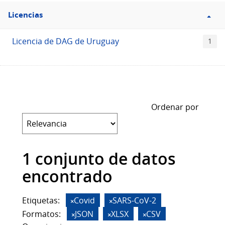
Filtro
Licencias
Licencias
Licencia de DAG de Uruguay
1
Ordenar por
1 conjunto de datos
encontrado
Etiquetas:
Covid
SARS-CoV-2
Formatos:
JSON
XLSX
CSV