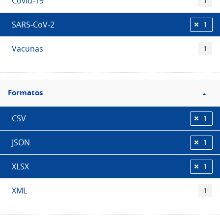
Covid-19
1
SARS-CoV-2
1
Vacunas
1
Filtro
Formatos
Formatos
CSV
1
JSON
1
XLSX
1
XML
1