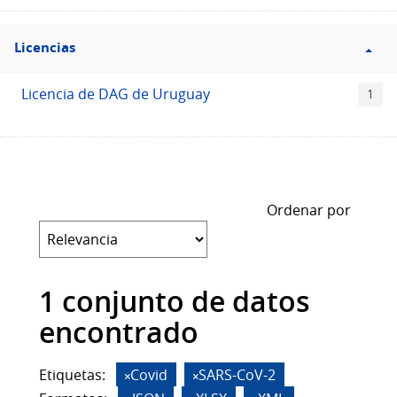
Filtro
Licencias
Licencias
Licencia de DAG de Uruguay
1
Ordenar por
1 conjunto de datos
encontrado
Etiquetas:
Covid
SARS-CoV-2