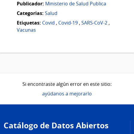
Publicador:
Ministerio de Salud Publica
Categorias:
Salud
Etiquetas:
Covid
,
Covid-19
,
SARS-CoV-2
,
Vacunas
Si encontraste algún error en este sitio:
ayúdanos a mejorarlo
Pie
de
Catálogo de Datos Abiertos
página