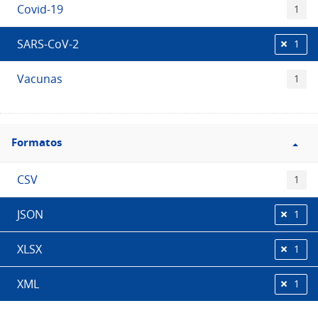
Covid-19
1
SARS-CoV-2
1
Vacunas
1
Filtro
Formatos
Formatos
CSV
1
JSON
1
XLSX
1
XML
1