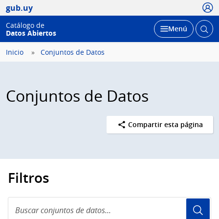
Usua
gub.uy
Catálogo de
Abrir
Desplegar
Menú
Datos Abiertos
busc
Inicio
Conjuntos de Datos
Conjuntos de Datos
Compartir esta página
Filtros
Buscar
conjuntos