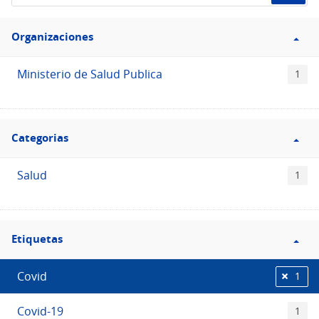
de
Filtro
datos...
Organizaciones
Organizaciones
Ministerio de Salud Publica
1
Filtro
Categorias
Categorias
Salud
1
Filtro
Etiquetas
Etiquetas
Covid
1
Covid-19
1