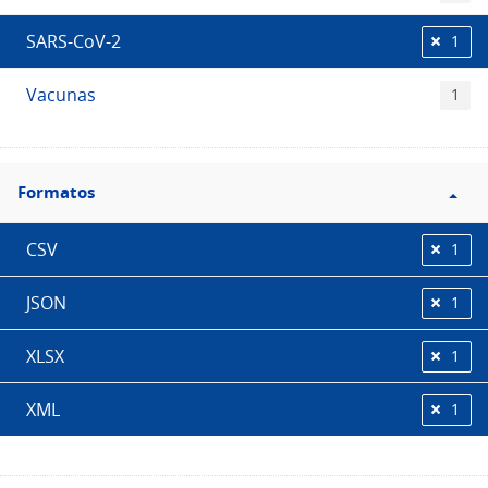
SARS-CoV-2
1
Vacunas
1
Filtro
Formatos
Formatos
CSV
1
JSON
1
XLSX
1
XML
1