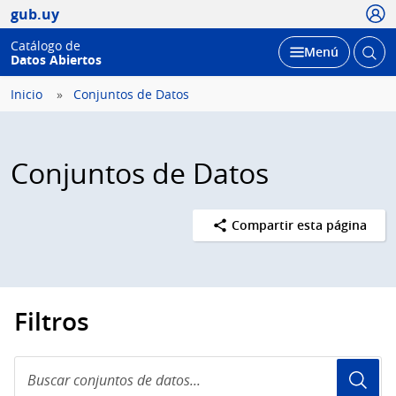
Usua
gub.uy
Catálogo de
Abrir
Desplegar
Menú
Datos Abiertos
busc
Inicio
Conjuntos de Datos
Conjuntos de Datos
Compartir esta página
Filtros
Buscar
conjuntos