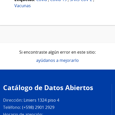
Vacunas
Si encontraste algún error en este sitio:
ayúdanos a mejorarlo
Pie
de
Catálogo de Datos Abiertos
página
Dirección:
Liniers 1324 piso 4
Teléfono:
(+598) 2901 2929
Horario de atención: