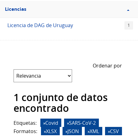
Filtro
Licencias
Licencias
Licencia de DAG de Uruguay
1
Ordenar por
1 conjunto de datos
encontrado
Etiquetas:
Covid
SARS-CoV-2
Formatos:
XLSX
JSON
XML
CSV