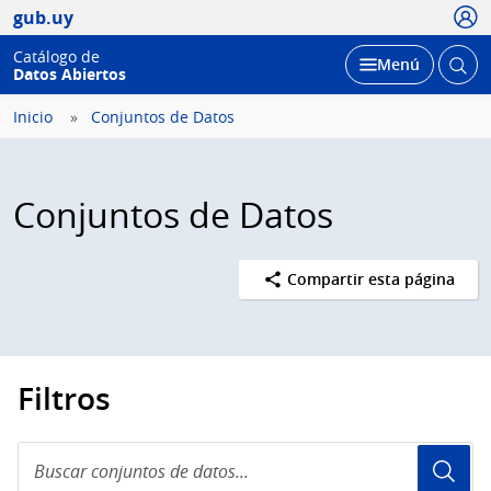
Usua
gub.uy
Catálogo de
Abrir
Desplegar
Menú
Datos Abiertos
busc
Inicio
Conjuntos de Datos
Conjuntos de Datos
Compartir esta página
Filtros
Buscar
conjuntos