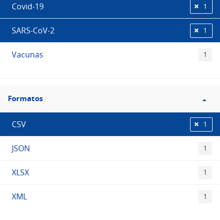
Covid-19
1
SARS-CoV-2
1
Vacunas
1
Filtro
Formatos
Formatos
CSV
1
JSON
1
XLSX
1
XML
1