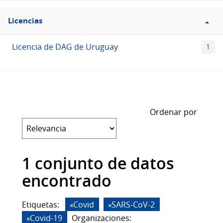
Filtro
Licencias
Licencias
Licencia de DAG de Uruguay
1
Ordenar por
1 conjunto de datos
encontrado
Etiquetas:
Covid
SARS-CoV-2
Covid-19
Organizaciones: