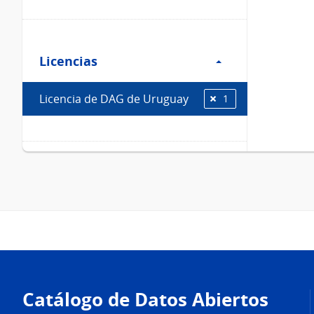
Filtro
Licencias
Licencias
Licencia de DAG de Uruguay
1
Pie
de
Catálogo de Datos Abiertos
página