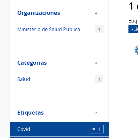
Filtro
datos...
1
Organizaciones
Organizaciones
Etiq
L
Ministerio de Salud Publica
1
Filtro
Categorias
Categorias
Salud
1
Filtro
Etiquetas
Etiquetas
Covid
1