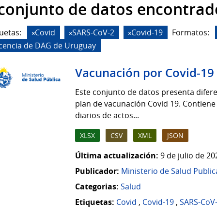
 conjunto de datos encontrad
uetas:
Covid
SARS-CoV-2
Covid-19
Formatos:
icencia de DAG de Uruguay
Vacunación por Covid-19
Este conjunto de datos presenta difere
plan de vacunación Covid 19. Contiene
diarios de actos...
XLSX
CSV
XML
JSON
Última actualización:
9 de julio de 2
Publicador:
Ministerio de Salud Public
Categorias:
Salud
Etiquetas:
Covid
,
Covid-19
,
SARS-CoV