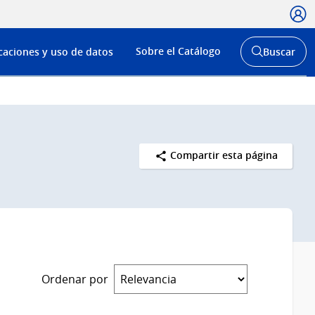
Usua
Menú
Sobre el Catálogo
caciones y uso de datos
Buscar
de
Abrir
buscador
navega
y
Compartir esta página
Ordenar por