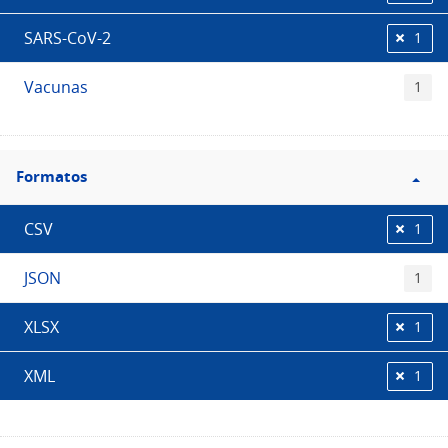
SARS-CoV-2
1
Vacunas
1
Filtro
Formatos
Formatos
CSV
1
JSON
1
XLSX
1
XML
1