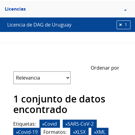
Filtro
Licencias
Licencias
Licencia de DAG de Uruguay
1
Ordenar por
1 conjunto de datos
encontrado
Etiquetas:
Covid
SARS-CoV-2
Covid-19
Formatos:
XLSX
XML