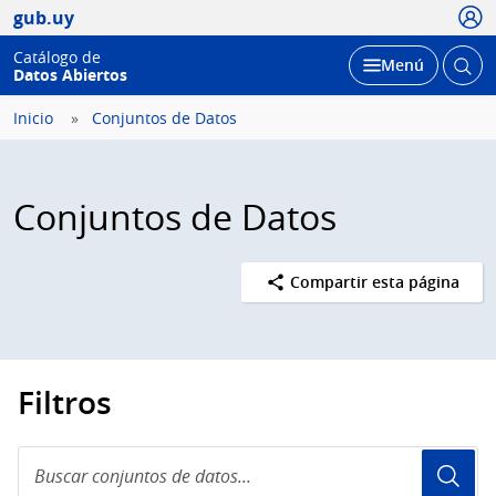
Usua
gub.uy
Catálogo de
Abrir
Desplegar
Menú
Datos Abiertos
busc
Inicio
Conjuntos de Datos
Conjuntos de Datos
Compartir esta página
Filtros
Buscar
conjuntos