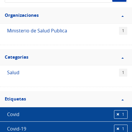
de
Filtro
datos...
Organizaciones
Organizaciones
Ministerio de Salud Publica
1
Filtro
Categorias
Categorias
Salud
1
Filtro
Etiquetas
Etiquetas
Covid
1
Covid-19
1