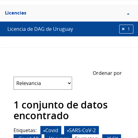
Filtro
Licencias
Licencias
Licencia de DAG de Uruguay
1
Ordenar por
1 conjunto de datos
encontrado
Etiquetas:
Covid
SARS-CoV-2