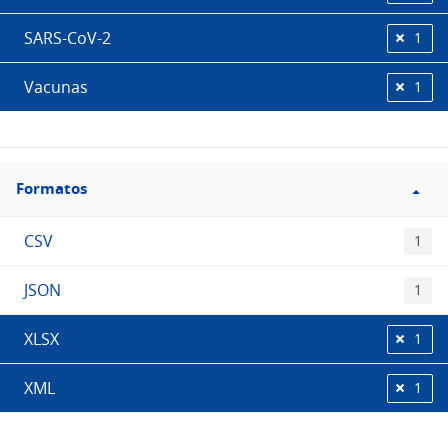
SARS-CoV-2
1
Vacunas
1
Filtro
Formatos
Formatos
CSV
1
JSON
1
XLSX
1
XML
1