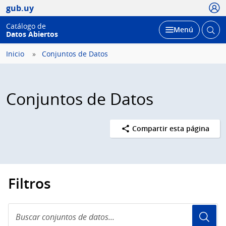
Usua
gub.uy
Catálogo de
Abrir
Desplegar
Menú
Datos Abiertos
busc
Inicio
Conjuntos de Datos
Conjuntos de Datos
Compartir esta página
Filtros
Buscar
conjuntos