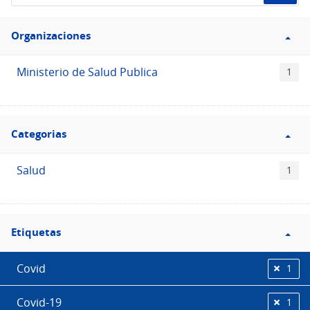
de
Filtro
datos...
Organizaciones
Organizaciones
Ministerio de Salud Publica
1
Filtro
Categorias
Categorias
Salud
1
Filtro
Etiquetas
Etiquetas
Covid
1
Covid-19
1