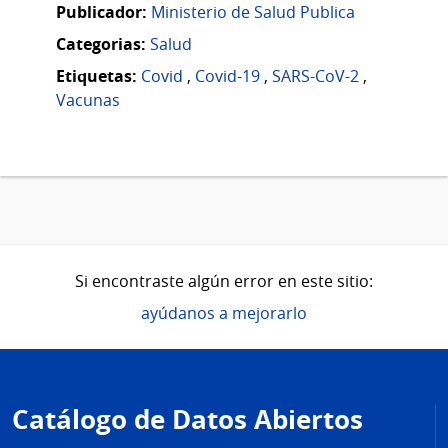
Publicador:
Ministerio de Salud Publica
Categorias:
Salud
Etiquetas:
Covid
,
Covid-19
,
SARS-CoV-2
,
Vacunas
Si encontraste algún error en este sitio:
ayúdanos a mejorarlo
Pie
de
Catálogo de Datos Abiertos
página