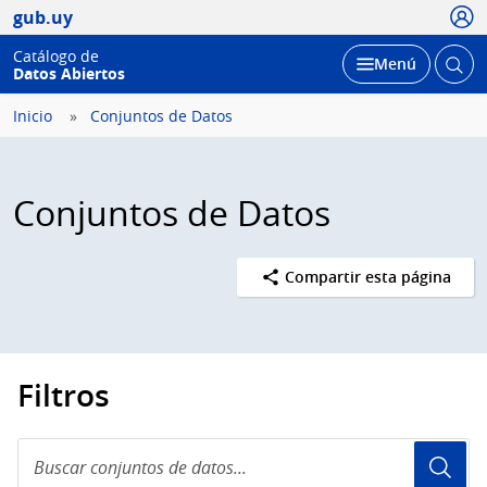
Usua
gub.uy
Catálogo de
Abrir
Desplegar
Menú
Datos Abiertos
busc
Inicio
Conjuntos de Datos
Conjuntos de Datos
Compartir esta página
Filtros
Buscar
conjuntos