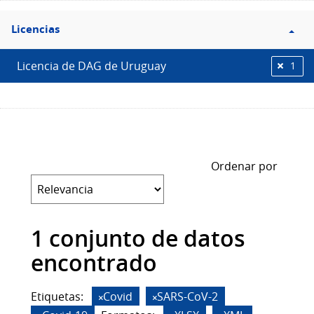
Filtro
Licencias
Licencias
Licencia de DAG de Uruguay
1
Ordenar por
1 conjunto de datos
encontrado
Etiquetas:
Covid
SARS-CoV-2