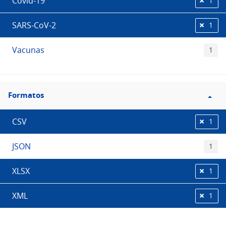
Covid-19
1
SARS-CoV-2
1
Vacunas
1
Filtro
Formatos
Formatos
CSV
1
JSON
1
XLSX
1
XML
1