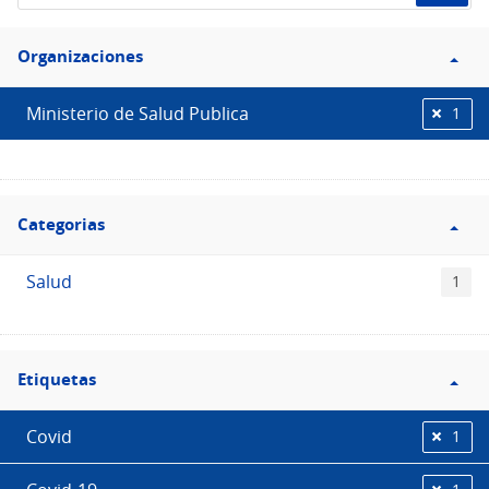
de
Filtro
datos...
Organizaciones
Organizaciones
Ministerio de Salud Publica
1
Filtro
Categorias
Categorias
Salud
1
Filtro
Etiquetas
Etiquetas
Covid
1