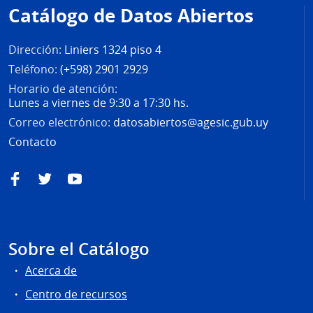
de
Catálogo de Datos Abiertos
página
Dirección:
Liniers 1324 piso 4
Teléfono:
(+598) 2901 2929
Horario de atención:
Lunes a viernes de 9:30 a 17:30 hs.
Correo electrónico:
datosabiertos@agesic.gub.uy
Contacto
Facebook
Twitter
YouTube
Sobre el Catálogo
Acerca de
Centro de recursos