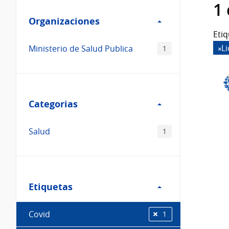
Filtro
datos...
1
Organizaciones
Organizaciones
Etiq
L
Ministerio de Salud Publica
1
Filtro
Categorias
Categorias
Salud
1
Filtro
Etiquetas
Etiquetas
Covid
1