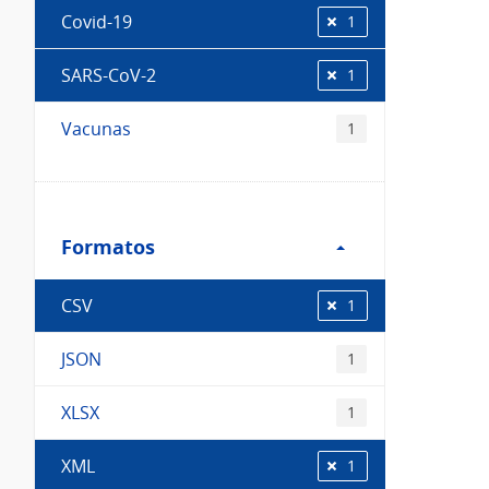
Covid-19
1
SARS-CoV-2
1
Vacunas
1
Filtro
Formatos
Formatos
CSV
1
JSON
1
XLSX
1
XML
1