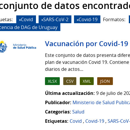
 conjunto de datos encontrad
uetas:
Covid
SARS-CoV-2
Covid-19
Formatos:
icencia de DAG de Uruguay
Vacunación por Covid-19
Este conjunto de datos presenta difere
plan de vacunación Covid 19. Contiene
diarios de actos...
XLSX
CSV
XML
JSON
Última actualización:
9 de julio de 2
Publicador:
Ministerio de Salud Public
Categorias:
Salud
Etiquetas:
Covid
,
Covid-19
,
SARS-CoV