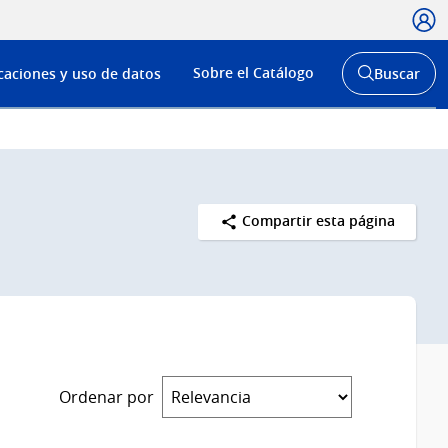
Usua
Menú
Sobre el Catálogo
caciones y uso de datos
Buscar
de
Abrir
buscador
navega
y
Compartir esta página
Ordenar por