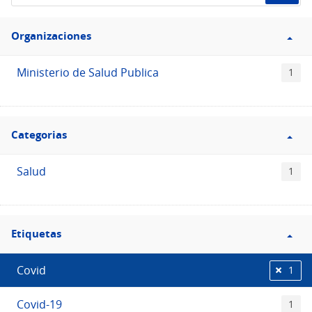
de
Filtro
datos...
Organizaciones
Organizaciones
Ministerio de Salud Publica
1
Filtro
Categorias
Categorias
Salud
1
Filtro
Etiquetas
Etiquetas
Covid
1
Covid-19
1