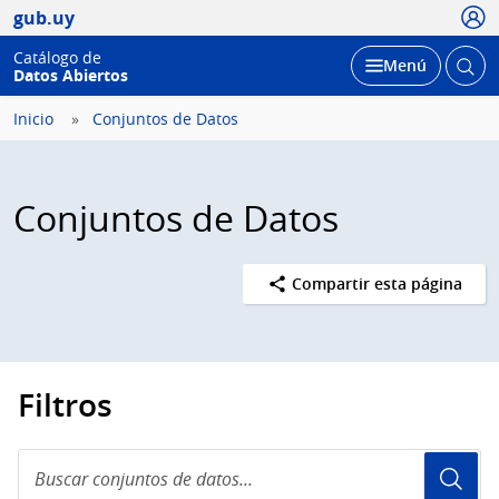
Usua
gub.uy
Catálogo de
Abrir
Desplegar
Menú
Datos Abiertos
busc
Inicio
Conjuntos de Datos
Conjuntos de Datos
Compartir esta página
Filtros
Buscar
conjuntos