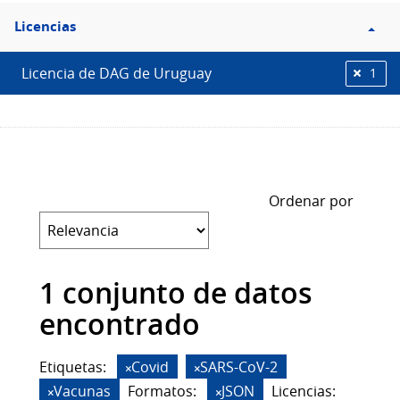
Filtro
Licencias
Licencias
Licencia de DAG de Uruguay
1
Ordenar por
1 conjunto de datos
encontrado
Etiquetas:
Covid
SARS-CoV-2
Vacunas
Formatos:
JSON
Licencias: