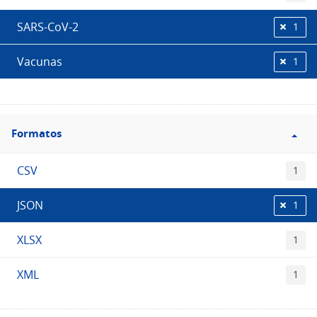
SARS-CoV-2
1
Vacunas
1
Filtro
Formatos
Formatos
CSV
1
JSON
1
XLSX
1
XML
1