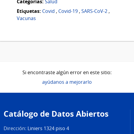
Categorias:
Salud
Etiquetas:
Covid
,
Covid-19
,
SARS-CoV-2
,
Vacunas
Si encontraste algún error en este sitio:
ayúdanos a mejorarlo
Pie
de
Catálogo de Datos Abiertos
página
Dirección:
Liniers 1324 piso 4