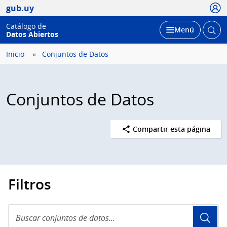
Usua
gub.uy
Catálogo de
Abrir
Desplegar
Menú
Datos Abiertos
busc
Inicio
Conjuntos de Datos
Conjuntos de Datos
Compartir esta página
Filtros
Buscar
conjuntos