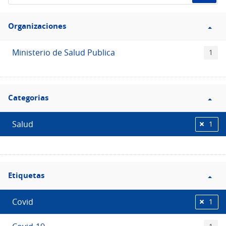
de
Filtro
datos...
Organizaciones
Organizaciones
Ministerio de Salud Publica
1
Filtro
Categorias
Categorias
Salud
1
Filtro
Etiquetas
Etiquetas
Covid
1