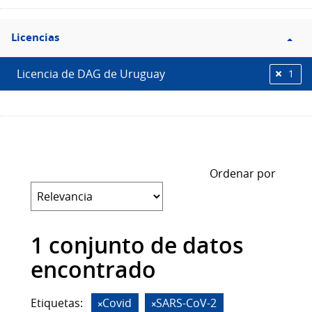
Filtro
Licencias
Licencias
Licencia de DAG de Uruguay
1
Ordenar por
1 conjunto de datos
encontrado
Etiquetas:
Covid
SARS-CoV-2