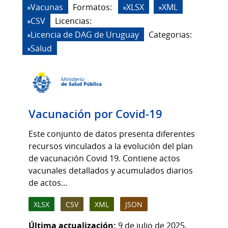
Vacunas
Formatos:
XLSX
XML
CSV
Licencias:
Licencia de DAG de Uruguay
Categorias:
Salud
Vacunación por Covid-19
Este conjunto de datos presenta diferentes
recursos vinculados a la evolución del plan
de vacunación Covid 19. Contiene actos
vacunales detallados y acumulados diarios
de actos...
XLSX
CSV
XML
JSON
Última actualización:
9 de julio de 2025,