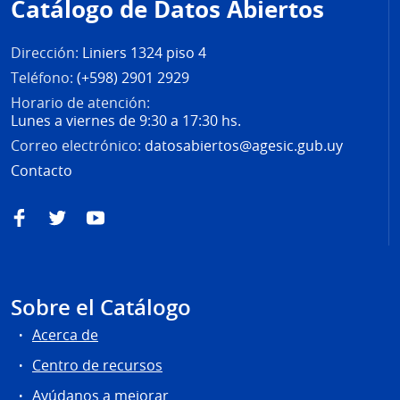
Catálogo de Datos Abiertos
página
Dirección:
Liniers 1324 piso 4
Teléfono:
(+598) 2901 2929
Horario de atención:
Lunes a viernes de 9:30 a 17:30 hs.
Correo electrónico:
datosabiertos@agesic.gub.uy
Contacto
Facebook
Twitter
YouTube
Sobre el Catálogo
Acerca de
Centro de recursos
Ayúdanos a mejorar