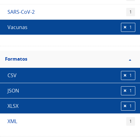
SARS-CoV-2
1
Vacunas
1
Filtro
Formatos
Formatos
CSV
1
JSON
1
XLSX
1
XML
1