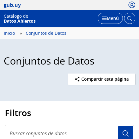
Usua
gub.uy
Catálogo de
Abrir
Desplegar
Menú
Datos Abiertos
busc
Inicio
Conjuntos de Datos
Conjuntos de Datos
Compartir esta página
Filtros
Buscar
conjuntos