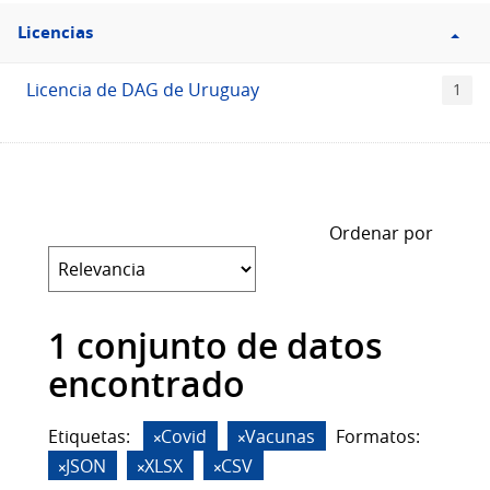
Filtro
Licencias
Licencias
Licencia de DAG de Uruguay
1
Ordenar por
1 conjunto de datos
encontrado
Etiquetas:
Covid
Vacunas
Formatos:
JSON
XLSX
CSV