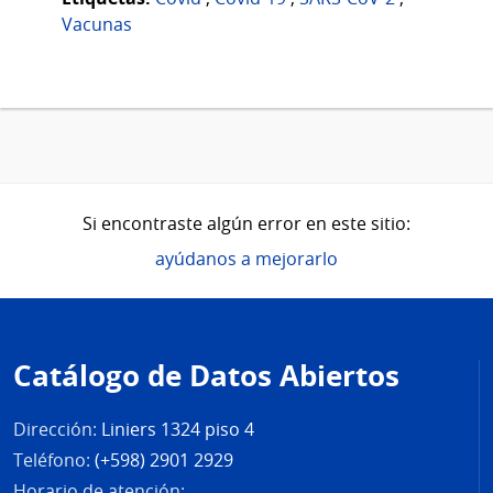
Vacunas
Si encontraste algún error en este sitio:
ayúdanos a mejorarlo
Pie
de
Catálogo de Datos Abiertos
página
Dirección:
Liniers 1324 piso 4
Teléfono:
(+598) 2901 2929
Horario de atención: