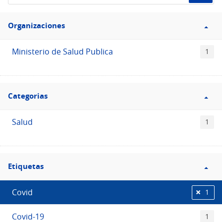
de
Filtro
datos...
Organizaciones
Organizaciones
Ministerio de Salud Publica
1
Filtro
Categorias
Categorias
Salud
1
Filtro
Etiquetas
Etiquetas
Covid
1
Covid-19
1