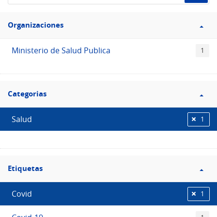
de
Filtro
datos...
Organizaciones
Organizaciones
Ministerio de Salud Publica
1
Filtro
Categorias
Categorias
Salud
1
Filtro
Etiquetas
Etiquetas
Covid
1