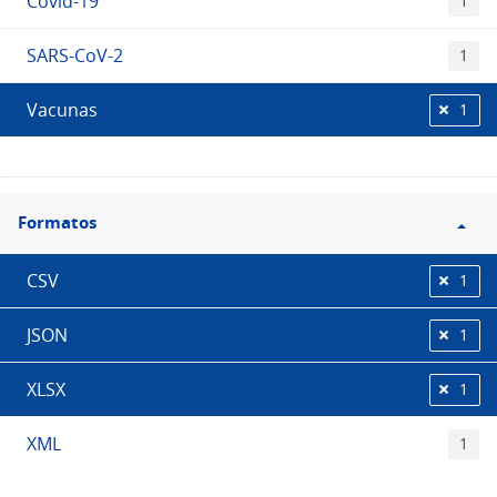
Covid-19
1
SARS-CoV-2
1
Vacunas
1
Filtro
Formatos
Formatos
CSV
1
JSON
1
XLSX
1
XML
1