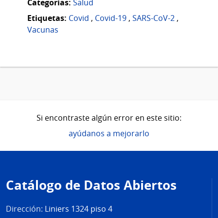
Categorias:
Salud
Etiquetas:
Covid
,
Covid-19
,
SARS-CoV-2
,
Vacunas
Si encontraste algún error en este sitio:
ayúdanos a mejorarlo
Pie
de
Catálogo de Datos Abiertos
página
Dirección:
Liniers 1324 piso 4