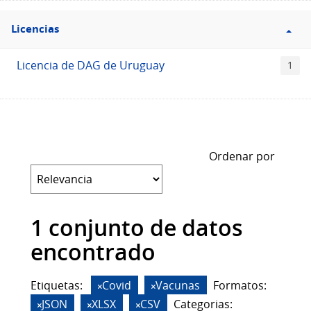
Filtro
Licencias
Licencias
Licencia de DAG de Uruguay
1
Ordenar por
1 conjunto de datos
encontrado
Etiquetas:
Covid
Vacunas
Formatos:
JSON
XLSX
CSV
Categorias: