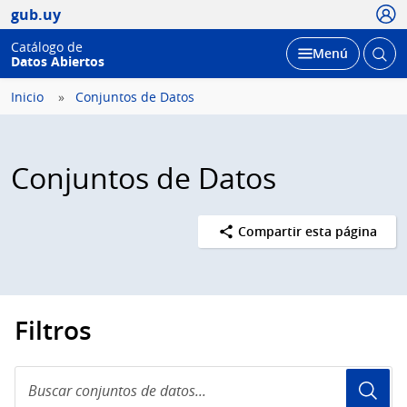
Usua
gub.uy
Catálogo de
Abrir
Desplegar
Menú
Datos Abiertos
busc
Inicio
Conjuntos de Datos
Conjuntos de Datos
Compartir esta página
Filtros
Buscar
conjuntos