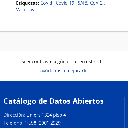
Etiquetas:
Covid
,
Covid-19
,
SARS-CoV-2
,
Vacunas
Si encontraste algún error en este sitio:
ayúdanos a mejorarlo
Pie
de
Catálogo de Datos Abiertos
página
Dirección:
Liniers 1324 piso 4
Teléfono:
(+598) 2901 2929