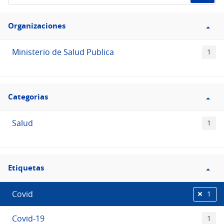
de
Filtro
datos...
Organizaciones
Organizaciones
Ministerio de Salud Publica
1
Filtro
Categorias
Categorias
Salud
1
Filtro
Etiquetas
Etiquetas
Covid
1
Covid-19
1