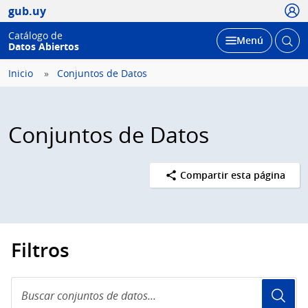
Usua
gub.uy
Catálogo de
Abrir
Desplegar
Menú
Datos Abiertos
busc
Inicio
Conjuntos de Datos
Conjuntos de Datos
Compartir esta página
Filtros
Buscar
conjuntos