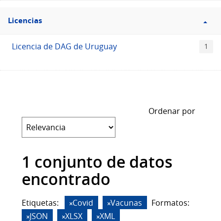
Filtro
Licencias
Licencias
Licencia de DAG de Uruguay
1
Ordenar por
1 conjunto de datos
encontrado
Etiquetas:
Covid
Vacunas
Formatos:
JSON
XLSX
XML