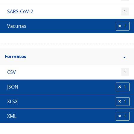
SARS-CoV-2
1
Vacunas
1
Filtro
Formatos
Formatos
CSV
1
JSON
1
XLSX
1
XML
1