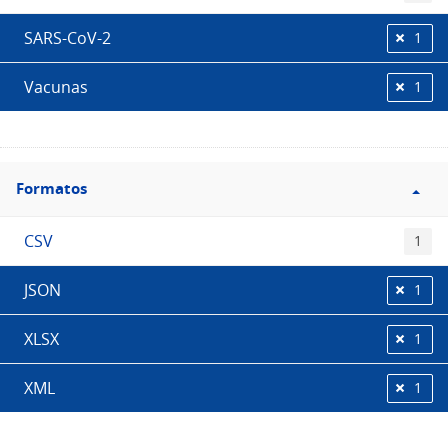
SARS-CoV-2
1
Vacunas
1
Filtro
Formatos
Formatos
CSV
1
JSON
1
XLSX
1
XML
1