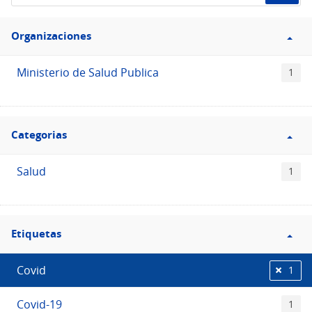
de
Filtro
datos...
Organizaciones
Organizaciones
Ministerio de Salud Publica
1
Filtro
Categorias
Categorias
Salud
1
Filtro
Etiquetas
Etiquetas
Covid
1
Covid-19
1