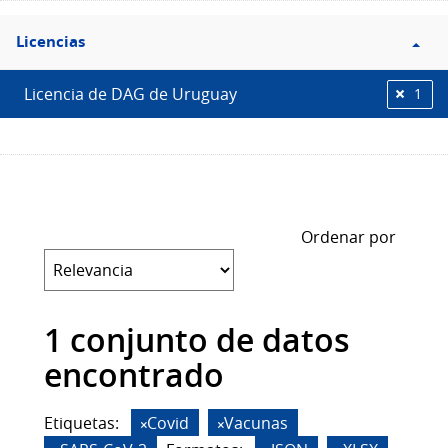
Filtro
Licencias
Licencias
Licencia de DAG de Uruguay
1
Ordenar por
1 conjunto de datos
encontrado
Etiquetas:
Covid
Vacunas