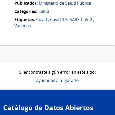
Publicador:
Ministerio de Salud Publica
Categorias:
Salud
Etiquetas:
Covid
,
Covid-19
,
SARS-CoV-2
,
Vacunas
Si encontraste algún error en este sitio:
ayúdanos a mejorarlo
Pie
de
Catálogo de Datos Abiertos
página