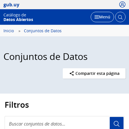
Usua
gub.uy
Catálogo de
Abrir
Desplegar
Menú
Datos Abiertos
busc
Inicio
Conjuntos de Datos
Conjuntos de Datos
Compartir esta página
Filtros
Buscar
conjuntos