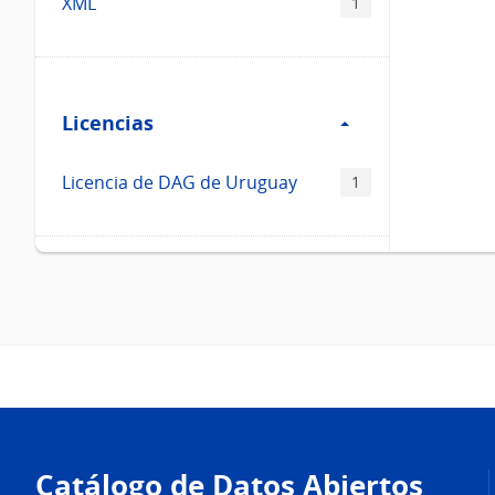
XML
1
Filtro
Licencias
Licencias
Licencia de DAG de Uruguay
1
Pie
de
Catálogo de Datos Abiertos