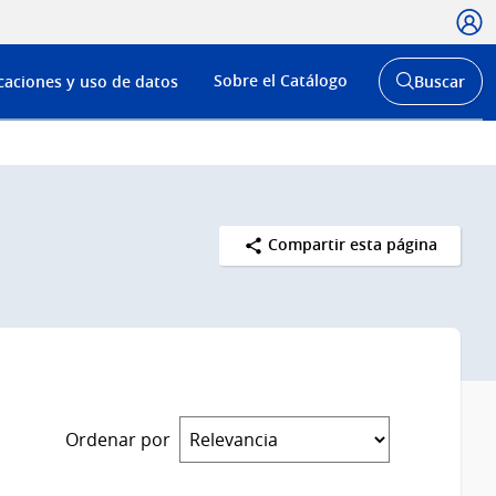
Usua
Menú
Sobre el Catálogo
caciones y uso de datos
Buscar
de
Abrir
buscador
navega
y
Compartir esta página
Ordenar por