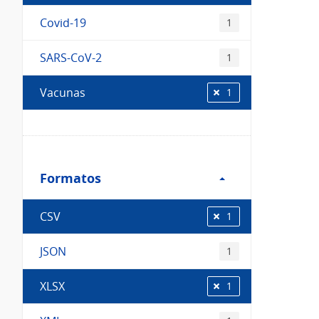
Covid-19
1
SARS-CoV-2
1
Vacunas
1
Filtro
Formatos
Formatos
CSV
1
JSON
1
XLSX
1