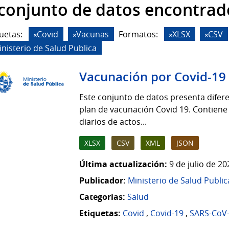
 conjunto de datos encontrad
uetas:
Covid
Vacunas
Formatos:
XLSX
CSV
inisterio de Salud Publica
Vacunación por Covid-19
Este conjunto de datos presenta difere
plan de vacunación Covid 19. Contiene
diarios de actos...
XLSX
CSV
XML
JSON
Última actualización:
9 de julio de 2
Publicador:
Ministerio de Salud Public
Categorias:
Salud
Etiquetas:
Covid
,
Covid-19
,
SARS-CoV