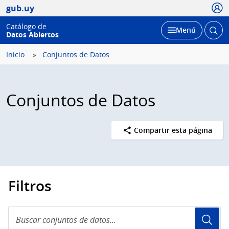
Usua
gub.uy
Catálogo de
Abrir
Desplegar
Menú
Datos Abiertos
busc
Inicio
Conjuntos de Datos
Conjuntos de Datos
Compartir esta página
Filtros
Buscar
conjuntos