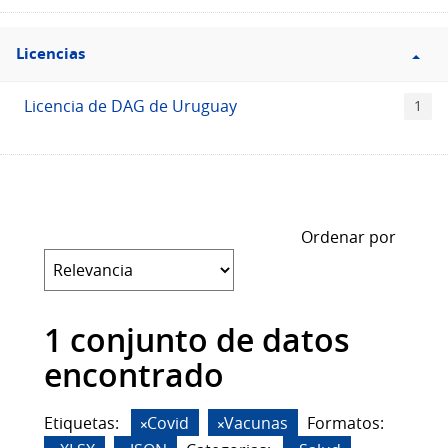
Filtro
Licencias
Licencias
Licencia de DAG de Uruguay
1
Ordenar por
1 conjunto de datos
encontrado
Etiquetas:
Covid
Vacunas
Formatos: