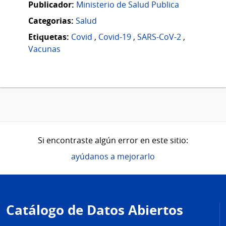
Publicador:
Ministerio de Salud Publica
Categorias:
Salud
Etiquetas:
Covid
,
Covid-19
,
SARS-CoV-2
,
Vacunas
Si encontraste algún error en este sitio:
ayúdanos a mejorarlo
Pie
de
Catálogo de Datos Abiertos
página