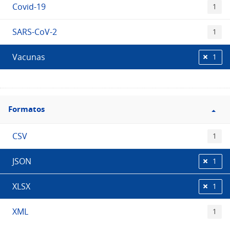
Covid-19
1
SARS-CoV-2
1
Vacunas
1
Filtro
Formatos
Formatos
CSV
1
JSON
1
XLSX
1
XML
1