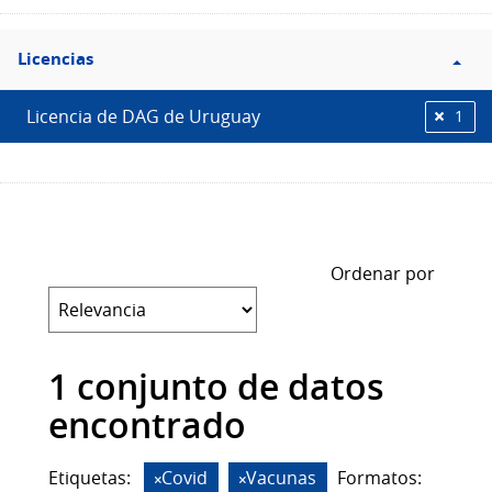
Filtro
Licencias
Licencias
Licencia de DAG de Uruguay
1
Ordenar por
1 conjunto de datos
encontrado
Etiquetas:
Covid
Vacunas
Formatos: