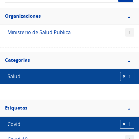
de
Filtro
datos...
Organizaciones
Organizaciones
Ministerio de Salud Publica
1
Filtro
Categorias
Categorias
Salud
1
Filtro
Etiquetas
Etiquetas
Covid
1