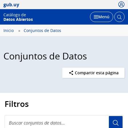
Usua
gub.uy
Catálogo de
Abrir
Desplegar
Menú
Datos Abiertos
busc
Inicio
Conjuntos de Datos
Conjuntos de Datos
Compartir esta página
Filtros
Buscar
conjuntos