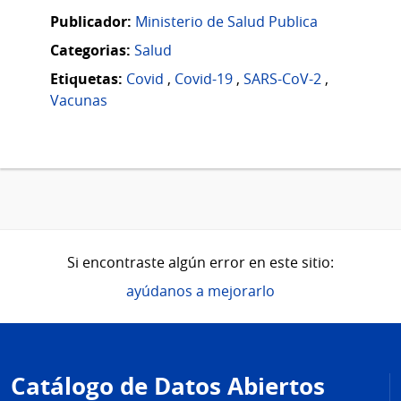
Publicador:
Ministerio de Salud Publica
Categorias:
Salud
Etiquetas:
Covid
,
Covid-19
,
SARS-CoV-2
,
Vacunas
Si encontraste algún error en este sitio:
ayúdanos a mejorarlo
Pie
de
Catálogo de Datos Abiertos
página